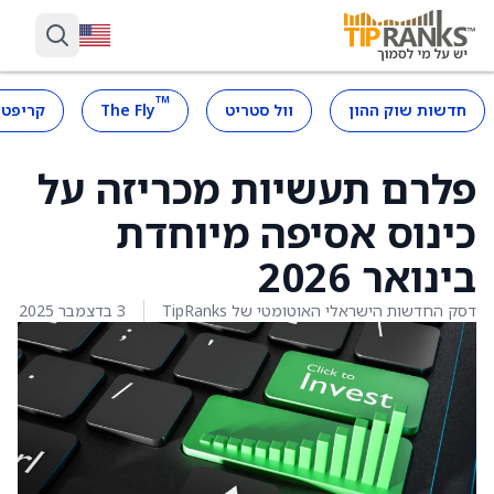
™
חדשות שוק ההון
וול סטריט
The Fly
קריפטו
פלרם תעשיות מכריזה על
כינוס אסיפה מיוחדת
בינואר 2026
דסק החדשות הישראלי האוטומטי של TipRanks
3 בדצמבר 2025