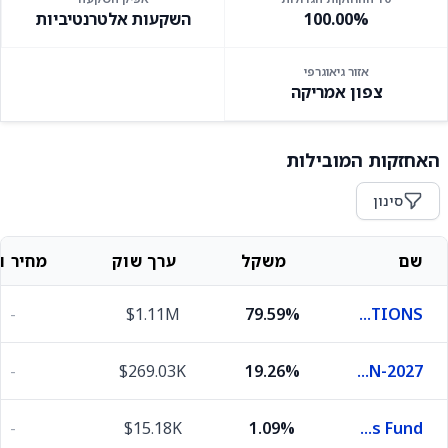
100.00%
השקעות אלטרנטיביות
אזור גיאוגרפי
צפון אמריקה
האחזקות המובילות
סינון
שם
משקל
ערך שוק
מחיר וש
-
$1.11M
79.59%
OPTIONS
-
$269.03K
19.26%
United States Treasury Notes 3.25% 30-JUN-2027
-
$15.18K
1.09%
First American Funds Inc X Government Obligations Fund