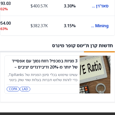
93.03
סאד'רן קופר
3.30%
$400.57K
.02%
54.00
$382.37K
3.15%
Atalaya Mining
.63%
חדשות קרן ת'ימס קופר מינרס
3 מניות במכפיל רווח נמוך עם אפסייד
של יותר מ-20% ודיבידנדים יציבים –
MTDR, COPA ו‑LAD
עשינו שימוש בכלי סינון המניות של TipRanks,
כדי לזהות שלוש חברות בעלות שווי שוק בינוני
עם מכפילי רווח (P/E) נמוכים, דירוג קונצנזוס
COPA
LAD
של קנייה חזקה, וSmart Score של TipRanks
ברמה 8, 9 או 10 מושלם, מה שמצביע על
סבירות גבוהה לביצועים העולים על ציפיות
השוק. כל אחת מהמניות הללו