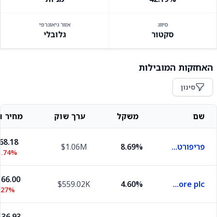
סיווג
אזור גיאוגרפי
סקטור
גלובלי
האחזקות המובילות
סינון
שם
משקל
ערך שוק
מחיר וש
68.18
פריפורט-מקמורן
8.69%
$1.06M
1.74%
66.00
$559.02K
4.60%
Glencore plc
.27%
36.93