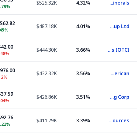
$525.32K
4.32%
Hudbay Minerals
.79%
$62.82
$487.18K
4.01%
BHP Group Ltd
.45%
42.00
$444.30K
3.66%
First Quantum Minerals (OTC)
.48%
,976.00
$432.32K
3.56%
Anglo American
12%
37.59
$426.86K
3.51%
Lundin Mining Corp
.04%
92.76
$411.79K
3.39%
Teck Resources
.22%