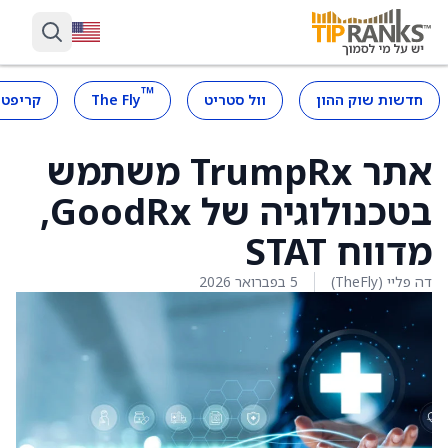
™
חדשות שוק ההון
וול סטריט
The Fly
קריפטו
אתר TrumpRx משתמש
בטכנולוגיה של GoodRx,
מדווח STAT
דה פליי (TheFly)
5 בפברואר 2026