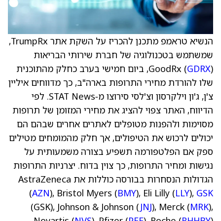
הנשיא
טראמפ
מתכנן להכריז על השקת אתר TrumpRx,
שמשתמש בטכנולוגיה של חברת שירותי הבריאות
GDRX
GoodRx (
), ביום חמישי בערב כחלק מהתוכנית
שלו להורדת מחירי התרופות בארה"ב, כך מדווחים איליין
צ'ן, ג'ון וילקרסון וצ'לסי סירוצו מ‑STAT News. לפי
הדיווח, האתר צפוי להציג את מחירי המזומן של תרופות
מסוימות ולהפנות מטופלים לאתרים אחרים שבהם הם
יכולים לרכוש את הטיפולים, אך חלק מהמומחים מטילים
ספק אם הפלטפורמה תשפיע בצורה משמעותית על
נגישות ומחיר התרופות, כך צוין בדוח. יצרניות התרופות
הגדולות הנסחרות בבורסה כוללות את AstraZeneca
(
AZN
), Bristol Myers (
BMY
), Eli Lilly (
LLY
),
GSK
(GSK), Johnson & Johnson (
JNJ
), Merck (
MRK
),
Novartis (
NVS
), Pfizer (
PFE
), Roche (
RHHBY
)