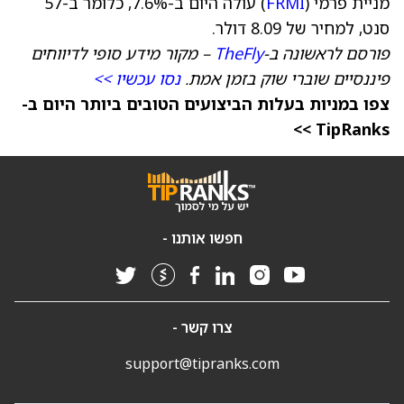
מניית פרמי (
FRMI
) עולה היום ב-7.6%, כלומר ב-57
סנט, למחיר של 8.09 דולר.
פורסם לראשונה ב-
TheFly
– מקור מידע סופי לדיווחים
פיננסיים שוברי שוק בזמן אמת.
נסו עכשיו >>
צפו במניות בעלות הביצועים הטובים ביותר היום ב-
TipRanks >>
חפשו אותנו -
צרו קשר -
support@tipranks.com