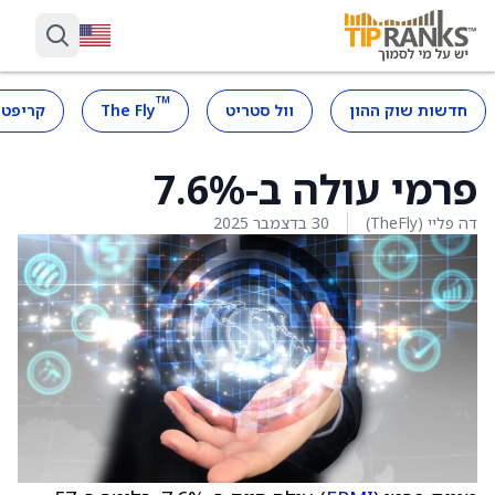
™
חדשות שוק ההון
וול סטריט
The Fly
קריפטו
פרמי עולה ב-7.6%
דה פליי (TheFly)
30 בדצמבר 2025