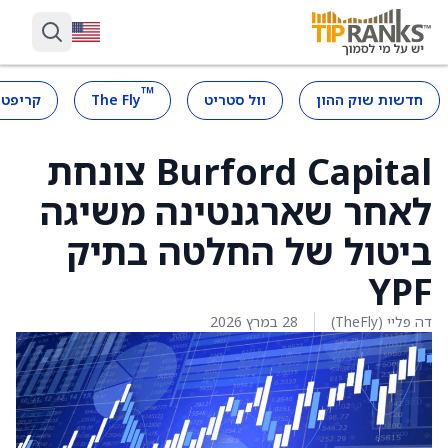
™
חדשות שוק ההון
וול סטריט
The Fly
קריפטו
Burford Capital צונחת
לאחר שארגנטינה משיגה
ביטול של החלטה בתיק
YPF
דה פליי (TheFly)
28 במרץ 2026