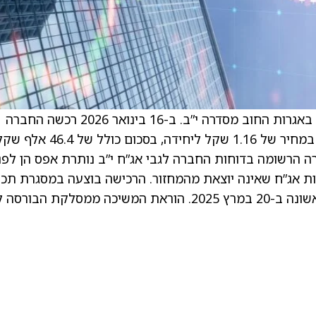
ג’י סיטי בע”מ דיווחה על שינוי בהחזקה העצמית באגרות החוב מסדרה י”ב. ב-16 בינואר 2026 רכשה החברה
בבורסה 40 אלף יחידות ערך נקוב של אג”ח י”ב, במחיר של 1.16 שקל ליחידה, בסכום כולל של 4
רה הרשומה בדוחות החברה לגבי אג”ח י”ב נותרת אפס הן לפנ
ת אג”ח שאינה יוצאת מהמחזור. הרכישה בוצעה במסגרת תכנ
רכישה עצמית שאושרה מראש, שלגביה דווח לראשונה ב-20 במרץ 2025. הוראת המשיכה ממסלקת הבו