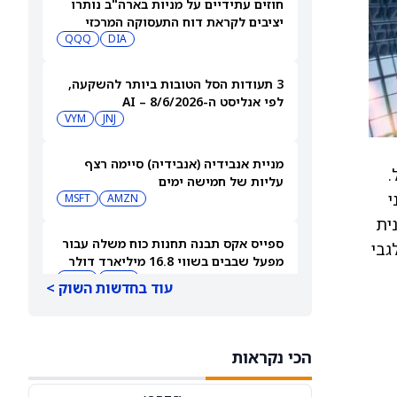
חוזים עתידיים על מניות בארה"ב נותרו
יציבים לקראת דוח התעסוקה המרכזי
QQQ
DIA
3 תעודות הסל הטובות ביותר להשקעה,
לפי אנליסט ה-AI – 8/6/2026
VYM
JNJ
מניית אנבידיה (אנבידיה) סיימה רצף
46. אלף שקל.
עליות של חמישה ימים
י
MSFT
AMZN
ית
ספייס אקס תבנה תחנות כוח משלה עבור
רסה לגבי
מפעל שבבים בשווי 16.8 מיליארד דולר
SPCX
INTC
עוד בחדשות השוק >
חדשות מיזוגים ורכישות: אדוונסד מיקרו
דיווייסז רוכשת את Taalas כדי לחזק את
הכי נקראות
מהלך ה-AI inference שלה
AMD