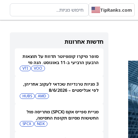
TipRanks.com
חדשות אחרונות
סופר מיקרו קומפיוטר תדווח על תוצאות
הרבעון הרביעי ב-11 באוגוסט. הנה מי
מחזיק במניית SMCI
VOO
VTI
3 מניות טרנדיות שכדאי לעקוב אחריהן,
לפי אנליסטים – 8/6/2026
HUBS
AMD
מניית ספייס אקס (SPCX) מתריסה מול
החששות מסיום תקופת החסימה,
ומטפסת לאחר שחרור 911 מיליון מניות
NDX
SPCX