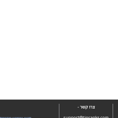
צרו קשר -
support@tipranks.com
תנאי שימוש
•
מדיניות