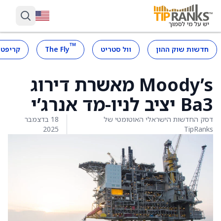
™
חדשות שוק ההון
וול סטריט
The Fly
קריפטו
Moody’s מאשרת דירוג
Ba3 יציב לניו-מד אנרג’י
דסק החדשות הישראלי האוטומטי של
18 בדצמבר
2025
TipRanks