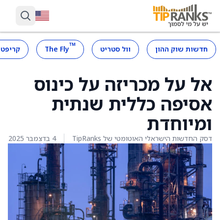
™
חדשות שוק ההון
וול סטריט
The Fly
קריפטו
אל על מכריזה על כינוס
אסיפה כללית שנתית
ומיוחדת
דסק החדשות הישראלי האוטומטי של TipRanks
4 בדצמבר 2025