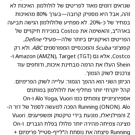
שנראים דומים מאוד לפריטים של לולולמון. האיכות לא
זהה, אבל היא מספיק קרובה—בערך 80% מהאיכות
במחיר של כ-20%. לא מפתיע שלולולמון הגישה תביעה
בארה"ב, והאשימה את Costco במכירת חיקויים של
הפריטים האיקוניים ביותר שלה—מעילי
Define
,
קפוצ'וני
Scuba
והמכנסיים המפורסמים
ABC
. ולא רק
Costco, אלא גם Amazon
(TGT)
, Target
(AMZN)
ו-
Shein העלו את הרמה מבחינת איכות, ודוחפים עוד
צרכנים לשוק הנמוך.
הכיוון השני הוא ההפך הגמור: עלייה לשוק הפרימיום.
קהל יוקרתי יותר מחליף את לולולמון במותגים
אספירציוניים צומחים כמו Alo Yoga, Vuori ו-On
(ONON)
Running
. Alo הפכה למעשה לסמל של דור ה-
Z והמילניאלז, מונעת בידי טיקטוק ומשפיענים. Vuori
מציגה צמיחה מהירה יותר מלולו בפלח הגברים. ו-On
Running פיצחה את נוסחת ה"לייף-סטייל פרימיום +