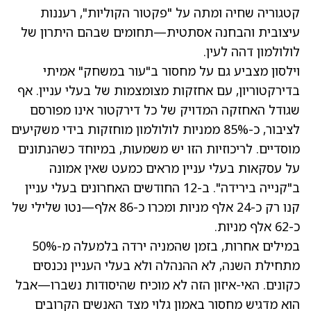
קטגוריה שחיה ומתה על "פקטור הקוליות", רעננות
עיצובית והבחנה אסתטית—תחומים שבהם היתרון של
לולולמון דהה לעין.
וילסון מצביע גם על מחסור ב"עור במשחק" אמיתי
בדירקטוריון, עם אחזקות מצומצמות של בעלי עניין. אף
שגודל האחזקה המדויק של כל דירקטור אינו מפורסם
לציבור, כ-85% ממניות לולולמון מוחזקות בידי משקיעים
מוסדיים. לריכוזיות הזו יש משמעות, במיוחד כשהנתונים
על עסקאות בעלי עניין מראים כמעט שאין אמונה
ב"קנייה בירידה". ב-12 החודשים האחרונים בעלי עניין
קנו רק כ-24 אלף מניות ומכרו כ-86 אלף—נטו שלילי של
כ-62 אלף מניות.
במילים אחרות, בזמן שהמניה ירדה בלמעלה מ-50%
מתחילת השנה, לא ההנהלה ולא בעלי העניין נכנסים
כקונים. האי-איזון הזה לא מוכיח שהיסודות נשברו—אבל
הוא מדגיש מחסור באמון גלוי מצד האנשים הקרובים