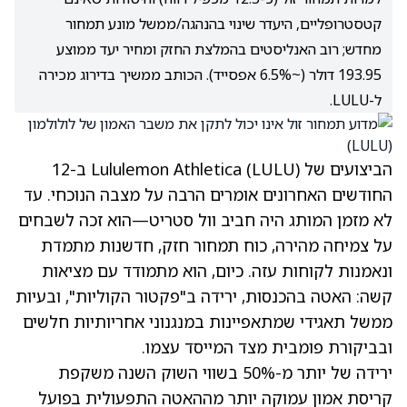
קטסטרופליים, היעדר שינוי בהנהגה/ממשל מונע תמחור
מחדש; רוב האנליסטים בהמלצת החזק ומחיר יעד ממוצע
193.95 דולר (~6.5% אפסייד). הכותב ממשיך בדירוג מכירה
ל-LULU.
הביצועים של Lululemon Athletica
(LULU)
ב-12
החודשים האחרונים אומרים הרבה על מצבה הנוכחי. עד
לא מזמן המותג היה חביב וול סטריט—הוא זכה לשבחים
על צמיחה מהירה, כוח תמחור חזק, חדשנות מתמדת
ונאמנות לקוחות עזה. כיום, הוא מתמודד עם מציאות
קשה: האטה בהכנסות, ירידה ב"פקטור הקוליות", ובעיות
ממשל תאגידי שמתאפיינות במנגנוני אחריותיות חלשים
ובביקורת פומבית מצד המייסד עצמו.
ירידה של יותר מ-50% בשווי השוק השנה משקפת
קריסת אמון עמוקה יותר מההאטה התפעולית בפועל