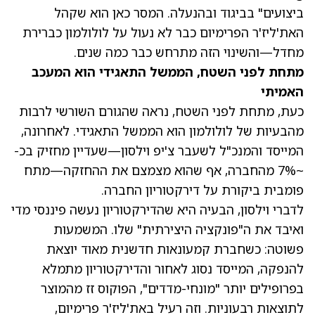
ביצועים" בביגוד ובהנעלה. המסר כאן הוא שקהל
האת'ליז'ר הפרימיום כבר לא נעול על לולולמון כברירת
מחדל—והשינוי הזה מתרחש כבר כמה שנים.
מתחת לפני השטח, הממשל התאגידי הוא המעכב
האמיתי
כעת, מתחת לפני השטח, נראה שהגורם השורשי לרבות
מהבעיות של לולולמון הוא הממשל התאגידי. לאחרונה,
המייסד והמנכ"ל לשעבר צ'יפ וילסון—שעדיין מחזיק בכ-
~7% מהחברה, אף שהוא מצמצם את ההחזקה—מתח
פומבית ביקורת על דירקטוריון החברה.
לדברי וילסון, הבעיה היא שהדירקטוריון נעשה פיננסי מדי
ואיבד את ה"פונקציה היצירתית" שלו. המשמעות
פשוטה: כשחברת קמעונאות חדשנית מאוד יוצאת
להנפקה, המייסד נסוג לאחור והדירקטוריון מתמלא
בפרופילים יותר "מונחי-מדדים", הפוקוס זז מהמוצר
לתוצאות רבעוניות. וזה רעיל באת'ליז'ר פרימיום,