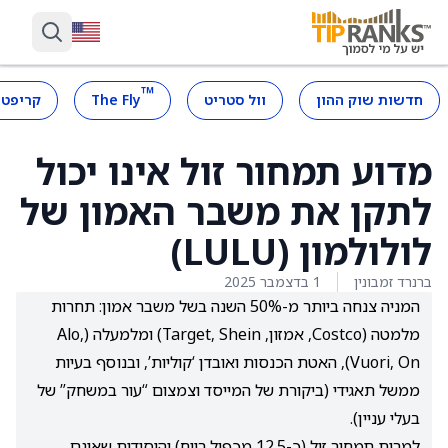
™
חדשות שוק ההון
וול סטריט
The Fly
קריפטו
מדוע תמחור זול אינו יכול
לתקן את משבר האמון של
לולולמון (LULU)
ברנרד זמבונין
1 בדצמבר 2025
המניה צנחה ביותר מ-50% השנה בשל משבר אמון: תחרות
מלמטה (Costco, אמזון, Target, Shein) ומלמעלה (Alo,
Vuori, On), האטת הכנסות ואובדן ‘קוליות’, ובנוסף בעיות
ממשל תאגידי (ביקורת של המייסד וצמצום “עור במשחק” של
בעלי עניין).
למרות תמחור זול (כ-12.5 מכפיל רווח) והיסודות שאינם