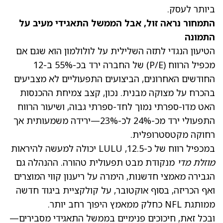
ביותר לעסק.
התמחור נראה זול, אבל הממשל התאגידי מעיב על
התמונה
הטיעון הנגדי לתזה השלילית על לולולמון הוא שגם אם
מכפיל הרווח (P/E) של החברה ירד בכ-55% ב-12
החודשים האחרונים, הביצועים התפעוליים לא מצביעים
בהכרח על מצוקה מבנית. נכון, קצב צמיחת ההכנסות
האט מדו-ספרתי נמוך לחד-ספרתי גבוה, ושיעור הרווח
התפעולי ירד מכ-24% לכ-23%—ירידה משמעותית אך
רחוקה מקטסטרופלית.
במכפיל רווח של כ-12.5
, LULU יכולה למעשה להיראות
מוזלת מדי
מנקודת מבט תפעולית טהורה. ההנהלה גם
הגבירה מאמצי חדשנות, הימרה על ריענון קווי המוצרים
ואף הכריזה, בסוף אוקטובר, על קולקציית ביגוד חדשה
ממותגת NFL כחלק ממאמץ היפוך רחב יותר.
ובכל זאת, חיכוכים פנימיים בממשל התאגידי מסבירים—