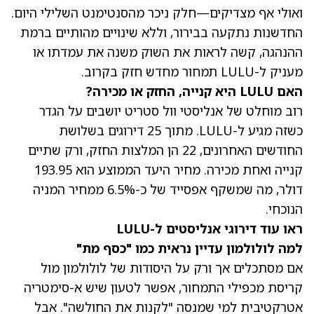
ואולי אף מצדיקים—חלק ניכר מהסנטימנט השלילי היום.
החדשנות נתקעה בבירור, וללא שינויים מהותיים ברמת
ההנהגה, קשה לראות את השוק משנה את עמדתו או
מעניק ל-LULU תמחור מחדש חזק בקרוב.
האם LULU היא קנייה, החזק או מכירה?
רוב מוחלט של אנליסטי וול סטריט יושבים על הגדר
כשזה מגיע ל-LULU. מתוך 25 דירוגים בשלושת
החודשים האחרונים, 22 הן המלצות החזק, ורק שתיים
קנייה ואחת מכירה.
מחיר היעד הממוצע הוא 193.95
דולר
, מה שמשקף אפסייד של כ-6.5% ממחיר המניה
הנוכחי.
ראו עוד דירוגי אנליסטים ל-LULU
למה לולולמון עדיין נראית כמו "כסף מת"
אם מסתכלים אך ורק על היסודות של לולולמון מול
קריסת מכפילי התמחור, אפשר לטעון שיש א-סימטריה
אטרקטיבית למי שמנסה "לקנות את החולשה". אבל