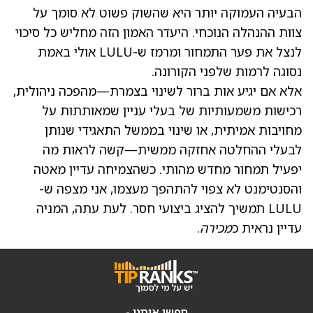
הבעיה העמוקה יותר היא שהשוק פשוט לא סומך על
צוות ההנהלה הנוכחי. היעדר האמון הזה מחליש כל סיכוי
לנצל את פער התמחור ומרמז ש-LULU אולי באמת
נסוגה לרמות שלפני הקורונה.
אלא אם יגיע אות ברור לשינוי בצמרת—מהפכה ניהולית,
רכישות משמעותיות של בעלי עניין שמאותתות על
מחויבות אמיתית, או שינוי בממשל התאגידי שנותן
לבעלי ההחלטה אחזקה ממשית—קשה לראות מה
יפעיל תמחור מחדש מהותי. כשהצמיחה עדיין מאטה
והסנטימנט לא צפוי להתהפך מעצמו, אני מצפה ש-
LULU תמשיך להציג ביצועי חסר. לעת עתה, המניה
עדיין נראית כ
מכירה
.
חפשו אותנו -