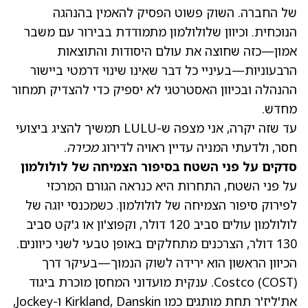
של החברה. השוק פשוט הפסיק להאמין בהנהגה
הנוכחית. וכיוון שלולולמון מתמודדת בבירור עם משבר
אמון—כזה שחוצה את עולם היסודות והתוצאות
הרבעוניות—בעיניי כל דבר שאינו שינוי דרמטי ביישור
ההנהלה ובכיוון האסטרטגי לא יספיק כדי להצדיק תמחור
מחדש.
עד שזה יקרה, אני מצפה ש-LULU תמשיך להציג ביצועי
חסר, ולדעתי המניה עדיין ראויה לדירוג
מכירה
.
סדקים על פני השטח בסיפור הצמיחה של לולולמון
על פני השטח, התחרות היא כנראה הגורם המרכזי
לפירוק סיפור הצמיחה של לולולמון. כשמכנסי יוגה של
לולולמון עולים סביב 120 דולר, וקפוצ'ון או ג'קט סביב
130 דולר, הצרכנים מתחלקים באופן טבעי לשני כיוונים.
הכיוון הראשון הוא ירידה לשוק הנמוך—בעיקר דרך
(COST)
Costco
. ענקית מועדוני המחסן מוכרת ביגוד
את'ליז'ר תחת מותגים כמו Kirkland, Danskin ו-Jockey,