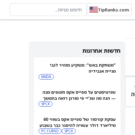
TipRanks.com
חדשות אחרונות
"משחקת באש": משקיע מזהיר לגבי
מניית אנבידיה
NVDA
שורטיסטים על ספייס אקס חוטפים מכה
ה
— הנה מה שג'יי פי מורגן רואה בהמשך
SPCX
עסקת קורסור של ספייס אקס בשווי 60
מיליארד דולר עשויה להיסגר כבר בשבוע
הבא… אבל המותג Cursor עלול להיעלם
SPCX
PC:CURSO