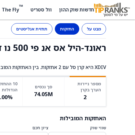
™
The Fly
חדשות שוק ההון
וול סטריט
מבט על
החזקות
תחזית אנליסטים
ראונד-היל אס אנ פי 500 נו דיבידנד טארגט (XDIV) - החזקות
XDIV היא קרן סל עם 2 אחזקות. בין האחזקות המובילות: IVV ב-99.97%, USD_CASH ב-0.03%.
מספר ניירות
10 ההחזק
סך נכסים
הערך בקרן
הגדולות
74.05M
0.00%
2
האחזקות המובילות
שווי שוק
ציון חכם