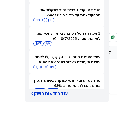
מניית מעקב? ג'פריס גרופ שוקלת את
הספקולציות על מיזוג בין SpaceX
לטסלה
JEF
SPCX
3 תעודות הסל הטובות ביותר להשקעה,
לפי אנליסט ה-AI – 8/7/2026
IWF
VV
קונצנזוס אנליסטים
מחיר יעד אנליסטים
שוק המניות היום: SPY ו-QQQ עלו לאחר
שדוח תעסוקה מאכזב שינה את ציפיות
הריבית
DIA
QQQ
-
-
מניות מחשוב קוונטי מזנקות כשוושינגטון
בוחנת הגדלת המימון ב-68%
-
-
QBTS
IONQ
עוד בחדשות השוק >
המניות המובילות בעליות במדד S&P 500
היום, 7.8.26
QQQ
DIA