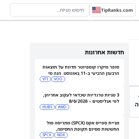
TipRanks.com
חדשות אחרונות
סופר מיקרו קומפיוטר תדווח על תוצאות
הרבעון הרביעי ב-11 באוגוסט. הנה מי
מחזיק במניית SMCI
VOO
VTI
3 מניות טרנדיות שכדאי לעקוב אחריהן,
לפי אנליסטים – 8/6/2026
ה
HUBS
AMD
מניית ספייס אקס (SPCX) מתריסה מול
החששות מסיום תקופת החסימה,
ומטפסת לאחר שחרור 911 מיליון מניות
NDX
SPCX