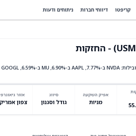
קריפטו
דיווחי חברות
ניתוחים ודעות
USMC היא קרן סל עם 28 אחזקות. בין האחזקות המובילות: NVDA ב-7.77%, AAPL ב-6.90%, MU ב-6.59%, GOOGL
ות
אפיק השקעה
סיווג
אזור גיאוגרפי
מניות
גודל וסגנון
צפון אמריק
55
פוטנציאל מחיר יעד
קונצנזוס אנליסטים