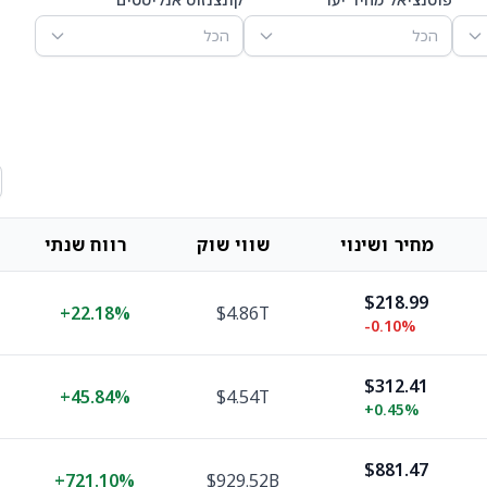
הכל
הכל
מחיר ושינוי
שווי שוק
רווח שנתי
$218.99
+
22.18%
$4.86T
-0.10%
$312.41
+
45.84%
$4.54T
+
0.45%
$881.47
+
721.10%
$929.52B