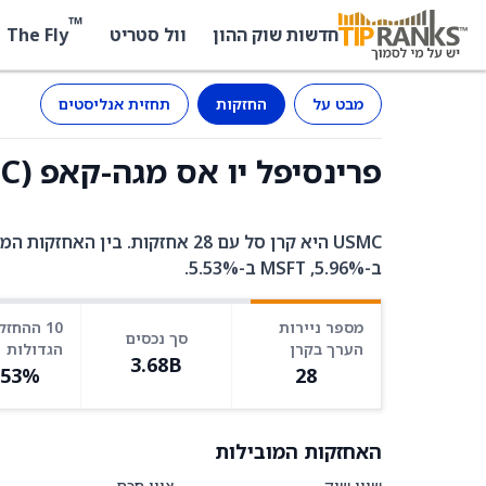
™
The Fly
חדשות שוק ההון
וול סטריט
מבט על
החזקות
תחזית אנליסטים
פרינסיפל יו אס מגה-קאפ (USMC) - החזקות
ב-5.96%, MSFT ב-5.53%.
מספר ניירות
10 ההחזק
סך נכסים
הערך בקרן
הגדולות
3.68B
.53%
28
האחזקות המובילות
שווי שוק
ציון חכם