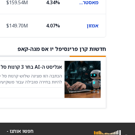
מאסטרקארד
4.34%
$159.54M
אמזון
4.07%
$149.70M
חדשות קרן פרינסיפל יו אס מגה-קאפ
אנליסט ה-AI בחר 3 קרנות סל עם אפסייד של 13% — 21 ביולי 2026
להיות בחירה מובילה עבור משקיעים
פרינסיפל י
Shots US Large Cap ETF
חפשו אותנו -