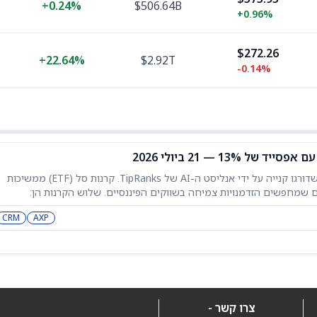
+
0.24%
$506.64B
+
0.96%
$272.26
+
22.64%
$2.92T
-0.14%
הכתבה הזו מציגה שלוש קרנות סל שדורגו קנייה על ידי אנליסט ה-AI של TipRanks. קרנות סל (ETF) ממשיכות
 שמחפשים הזדמנויות צמיחה בשווקים הפיננסיים. שלוש הקרנות הן:
ו אס מגה-קאפ (USMC) iShares Expanded Tech-Software Sector ETF (IGV) Fundstrat Granny
CRM
AXP
צרו קשר -