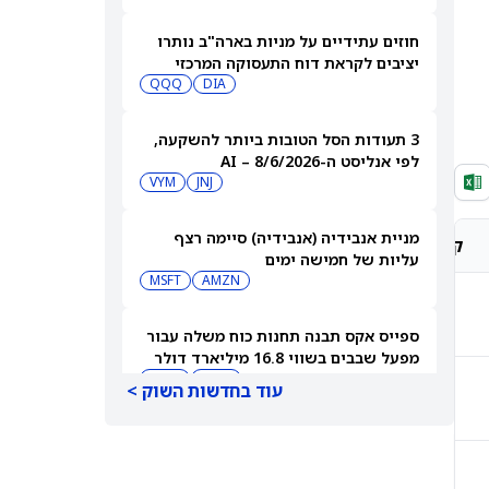
חוזים עתידיים על מניות בארה"ב נותרו
יציבים לקראת דוח התעסוקה המרכזי
QQQ
DIA
3 תעודות הסל הטובות ביותר להשקעה,
לפי אנליסט ה-AI – 8/6/2026
VYM
JNJ
מניית אנבידיה (אנבידיה) סיימה רצף
קונצנזוס אנליסטים
מחיר יעד אנליסטים
עליות של חמישה ימים
MSFT
AMZN
קנייה חזקה
$308.69
ספייס אקס תבנה תחנות כוח משלה עבור
מפעל שבבים בשווי 16.8 מיליארד דולר
SPCX
INTC
עוד בחדשות השוק >
קנייה מתונה
$333.18
חדשות מיזוגים ורכישות: אדוונסד מיקרו
דיווייסז רוכשת את Taalas כדי לחזק את
מהלך ה-AI inference שלה
AMD
קנייה חזקה
$1,570.00