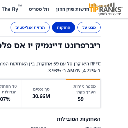
™
The Fly
חדשות שוק ההון
וול סטריט
מבט על
החזקות
תחזית אנליסטים
ריברפרונט דיינמיק יו אס פלס-קאפ (RFFC
ב-4.72%, AMZN ב-3.93%.
מספר ניירות
10 ההחזק
סך נכסים
הערך בקרן
הגדולות
30.66M
.07%
59
האחזקות המובילות
שווי שוק
ציון חכם