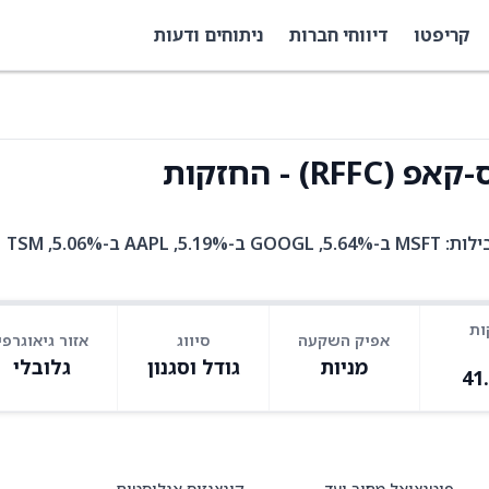
קריפטו
דיווחי חברות
ניתוחים ודעות
) - החזקות
RFFC היא קרן סל עם 59 אחזקות. בין האחזקות המובילות: MSFT ב-5.64%, GOOGL ב-5.19%, AAPL ב-5.06%, TSM
ות
אפיק השקעה
סיווג
אזור גיאוגרפי
מניות
גודל וסגנון
גלובלי
41
פוטנציאל מחיר יעד
קונצנזוס אנליסטים