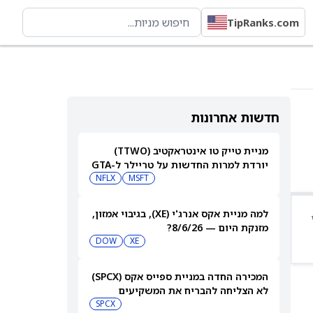
TipRanks.com
חדשות אחרונות
מניית טייק טו אינטראקטיב (TTWO)
יורדת למרות החדשות על טריילר ל-GTA
VI שיגיע לנטפליקס
MSFT
NFLX
למה מניית אקס אנרג'י (XE), בגיבוי אמזון,
מזנקת היום — 8/6/26?
DOW
XE
המכירה החדה במניית ספייס אקס (SPCX)
לא הצליחה להבריח את המשקיעים
הקמעונאיים
SPCX