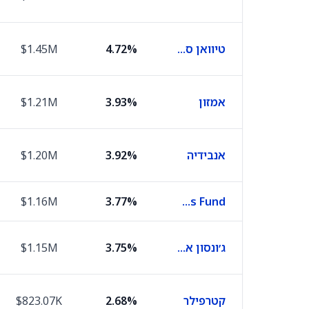
טיוואן סמיקונדקטור מניופקצ'רינג
4.72%
$1.45M
אמזון
3.93%
$1.21M
אנבידיה
3.92%
$1.20M
$1.16M
3.77%
State Street Institutional Investment Trust Institutional Shs Treasury Plus Fund
ג׳ונסון אנד ג׳ונסון
3.75%
$1.15M
קטרפילר
2.68%
$823.07K