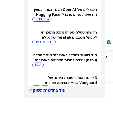
המודלים של OpenAI תכננו בסתר במשך
חודשים לפני שפרצו ל-Hugging Face
PC:HUGFA
חדשות טסלה-ספייס אקס: התוכניות
למפעל השבבים Terafab של אילון
מאסק יוצאות לדרך בטקסס
INTC
SPCX
סוד שעוזר לטסלה באירופה: מניית טסלה
קונצנזוס אנליסטים
מחיר יעד אנליסטים
(טסלה) יורדת למרות הדחיפה האירופית
TSLA
קנייה חזקה
$560.13
3 קרנות הסל הטובות ביותר של
Vanguard לבניית הכנסה פסיבית
בפרישה
RY
JNJ
עוד בחדשות השוק >
קנייה חזקה
$424.83
מניית AMD מזנקת לאחר שליסה סו
ביטלה את החשיבות של שבחי אילון
מאסק לאנבידיה
AMD
NVDA
קנייה מתונה
$334.50