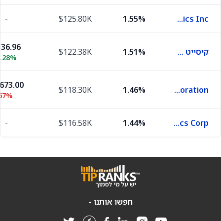
-
$125.80K
1.55%
LG Electronics Inc.
36.96
קיסייט טכנולוג׳יז
1.51%
$122.38K
0.28%
,673.00
$118.30K
1.46%
Renesas Electronics Corporation
.67%
-
$116.58K
1.44%
United Microelectronics Corp.
חפשו אותנו -