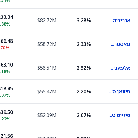
1.51%
22.24
אנבידיה
3.28%
$82.72M
1.38%
66.48
מאסטרקארד
2.33%
$58.72M
.70%
63.10
אלפאבית A
2.32%
$58.51M
0.18%
18.45
טיוואן סמיקונדקטור מניופקצ'רינג
2.20%
$55.42M
1.07%
39.50
סיגייט טכנולוג'י
2.07%
$52.09M
0.22%
21.56