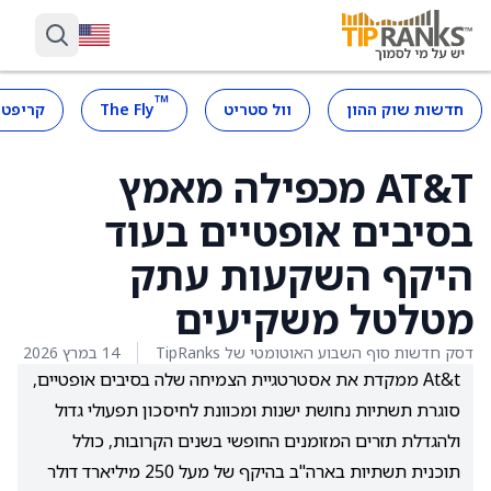
™
חדשות שוק ההון
וול סטריט
The Fly
קריפטו
AT&T מכפילה מאמץ
בסיבים אופטיים בעוד
היקף השקעות עתק
מטלטל משקיעים
דסק חדשות סוף השבוע האוטומטי של TipRanks
14 במרץ 2026
At&t ממקדת את אסטרטגיית הצמיחה שלה בסיבים אופטיים,
סוגרת תשתיות נחושת ישנות ומכוונת לחיסכון תפעולי גדול
ולהגדלת תזרים המזומנים החופשי בשנים הקרובות, כולל
תוכנית תשתיות בארה"ב בהיקף של מעל 250 מיליארד דולר