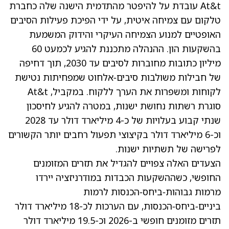
At&t עובדת על להיפטר מהתדמית הישנה שלה כחברת
טלקום עם צמיחה איטית, על ידי הפיכת פעילות הסיבים
האופטיים למנוע הצמיחה העיקרי והידוק המשמעת
בהשקעות הון. ההנהלה מתכננת להגיע לכמעט 60
מיליון כתובות מחוברות לסיבים עד 2030, תוך דחיפה
של חבילות משולבות סיבים‑אלחוט שמפחיתות נטישת
לקוחות ומשפרות את הערך ללקוח. במקביל, At&t
סוגרת רשתות נחושת ישנות, במטרה להגיע לחיסכון
שנתי קבוע בעלויות של כ-4 מיליארד דולר עד 2028
וכ-6 מיליארד דולר בקיצוצי תפעול רחבים יותר הקשורים
לפרישה של תשתיות ישנות.
הצעדים האלה צפויים להגדיל את תזרים המזומנים
החופשי, כשההשקעות הכבדות במודרניזציה יירדו
מרמות גבוהות‑ביחס‑הכנסות לרמות
ביניים‑ביחס‑הכנסות, עם הערכות לכ-18 מיליארד דולר
תזרים מזומנים חופשי ב-2026 וכ-19.5 מיליארד דולר