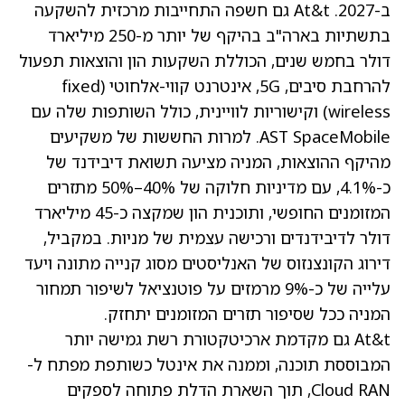
ב-2027. At&t גם חשפה התחייבות מרכזית להשקעה
בתשתיות בארה"ב בהיקף של יותר מ-250 מיליארד
דולר בחמש שנים, הכוללת השקעות הון והוצאות תפעול
להרחבת סיבים, 5G, אינטרנט קווי-אלחוטי (fixed
wireless) וקישוריות לוויינית, כולל השותפות שלה עם
AST SpaceMobile. למרות החששות של משקיעים
מהיקף ההוצאות, המניה מציעה תשואת דיבידנד של
כ-4.1%, עם מדיניות חלוקה של 40%–50% מתזרים
המזומנים החופשי, ותוכנית הון שמקצה כ-45 מיליארד
דולר לדיבידנדים ורכישה עצמית של מניות. במקביל,
דירוג הקונצנזוס של האנליסטים מסוג קנייה מתונה ויעד
עלייה של כ-9% מרמזים על פוטנציאל לשיפור תמחור
המניה ככל שסיפור תזרים המזומנים יתחזק.
At&t גם מקדמת ארכיטקטורת רשת גמישה יותר
המבוססת תוכנה, וממנה את אינטל כשותפת מפתח ל-
Cloud RAN, תוך השארת הדלת פתוחה לספקים