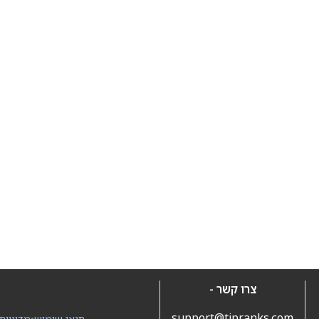
צרו קשר -
support@tipranks.com
תנאי שימוש
•
מדיניות