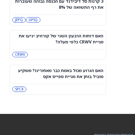
3 קרנות סל דיבידנד עם הכנסה גבוהה שעוברות
עסקת קורסור של ספייס אקס בשווי 60
את רף התשואה של 8%
מיליארד דולר עשויה להיסגר כבר בשבוע
הבא… אבל המותג Cursor עלול להיעלם
SPCX
PC:CURSO
JEPQ
GPIQ
מניית מעקב? ג'פריס גרופ שוקלת את
הספקולציות על מיזוג בין SpaceX
האם דוחות הרבעון השני של קורוויב יניעו את
לטסלה
JEF
SPCX
מניית CRWV כלפי מעלה?
CRWV
3 תעודות הסל הטובות ביותר להשקעה,
לפי אנליסט ה-AI – 8/7/2026
IWF
VV
האם הגרוע מכול באמת כבר מאחורינו? משקיע
מוביל בוחן את מניית ספייס אקס
שוק המניות היום: SPY ו-QQQ עלו לאחר
שדוח תעסוקה מאכזב שינה את ציפיות
SPCX
הריבית
DIA
QQQ
מניות מחשוב קוונטי מזנקות כשוושינגטון
בוחנת הגדלת המימון ב-68%
QBTS
IONQ
 פרטיות
•
הצהרת נגישות