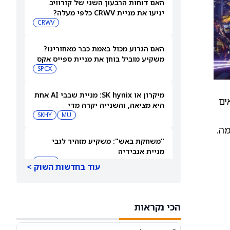
האם דוחות הרבעון השני של קורוויב
יניעו את מניית CRWV כלפי מעלה?
CRWV
האם הגרוע מכול באמת כבר מאחורינו?
משקיע מוביל בוחן את מניית ספייס אקס
SPCX
מיקרון או SK hynix: מניית שבבי AI אחת
אים
היא מציאה, והשנייה יקרה מדי
SKHY
MU
מקדימה.
"משחקת באש": משקיע מזהיר לגבי
מניית אנבידיה
NVDA
עוד בחדשות השוק >
שורטיסטים על ספייס אקס חוטפים מכה
— הנה מה שג'יי פי מורגן רואה בהמשך
הכי נקראות
SPCX