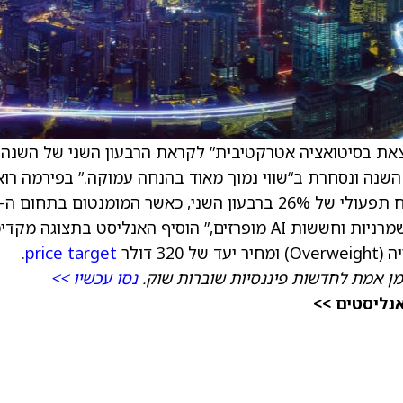
מצאת בסיטואציה אטרקטיבית” לקראת הרבעון השני של השנה
ר המניה ירדה ב־25% מתחילת השנה ונסחרת ב“שווי נמוך מאוד בהנחה עמוקה.” בפירמה רו
דרך להגיע לצמיחת הכנסות של 22% ושיעור רווח תפעולי של 26% ברבעון השני, כאשר המומנטום בתחום ה-
Cloud וסביבת ביקושים יציבה פוגשים “תחזיות שמרניות וחששות AI מופרזים,” הוסיף האנליסט בתצוגה 
.
price target
מן אמת לחדשות פיננסיות שוברות שוק.
נסו עכשיו >>
אנליסטים >>