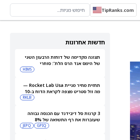
TipRanks.com
חדשות אחרונות
תצוגה מקדימה של דוחות הרבעון השני
של הימס אנד הרס הלת': סוחרי
האופציות נערכים לתנועה של 14.5%
HIMS
במניית HIMS
תחזית מחיר מניית Rocket Lab Usa —
מה וול סטריט מצפה לקראת הדוח ב-10
באוגוסט
RKLB
3 קרנות סל דיבידנד עם הכנסה גבוהה
שעוברות את רף התשואה של 8%
JEPQ
GPIQ