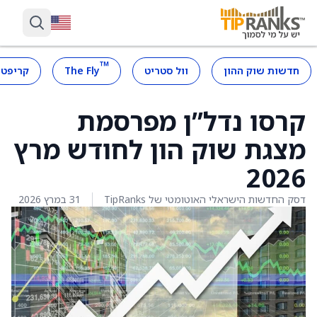
™
חדשות שוק ההון
וול סטריט
The Fly
קריפטו
קרסו נדל”ן מפרסמת
מצגת שוק הון לחודש מרץ
2026
דסק החדשות הישראלי האוטומטי של TipRanks
31 במרץ 2026