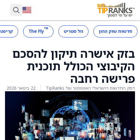
™
חדשות שוק ההון
וול סטריט
The Fly
קריפטו
בזק אישרה תיקון להסכם
הקיבוצי הכולל תוכנית
פרישה רחבה
דסק החדשות הישראלי האוטומטי של TipRanks
22 בינואר 2026