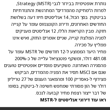
נותרת אופטימית בבירור לגבי Strategy (MSTR),
למרות ה“מחיקה מהמדדים” המתרגשת והתנודתיות
בביטקוין. בסך הכול, 14 אנליסטים חיוו דעה בשלושת
החודשים האחרונים, ודירוג הקונצנזוס עומד על קנייה
חזקה. מבין הקריאות הללו, 12 אנליסטים מעניקים
למניה המלצת קנייה, שניים אומרים החזק, ואיש אינו
ממליץ על מכירה.
מחיר היעד הממוצע ל‑12 חודשים של MSTR
עומד על
481.08 דולר, ומשקף פוטנציאל עלייה של כ‑200%
מהסגירה האחרונה. משקיעים מוסדיים אופטימיים טוענים
שגם אם MSCI תסיר את המניה מהמדדים, הביקוש
מצירוף ל‑נאסד״ק 100 ומהמאגר העצום של 27 טריליון
דולר של הון מסורתי שמחפש חשיפה ל‑ביטקוין, בסופו
של דבר ייצור רצפת מחיר קבועה לנכס.
ראו עוד דירוגי אנליסטים ל‑MSTR