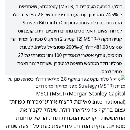
דולר). הפגיעה העיקרית ב‑Strategy (MSTR), שאחראית
ל‑74.5% מהסיכון, עם הערכת פדיונות של 2.8 מיליארד דולר;
התנגדות בהובלת BitcoinForCorporations ו‑Strive.
למרות האיום, האנליסטים נותרים חיוביים: דירוג קונצנזוס
קנייה חזקה ל‑MSTR (12 קנייה, 2 החזק, 0 מכירה) ומחיר יעד
ממוצע 481.08 דולר (כ‑200% פוטנציאל עלייה). לטענת
תומכים, צירוף אפשרי לנאסד״ק 100 והון מסורתי של 27
טריליון דולר המחפש חשיפה לביטקוין עשויים ליצור רצפת
מחיר לנכס.
MSCI
(MSCI)
(Morgan Stanley Capital
International) מאיימת להצית אירוע “מכירות כפויות”
עצום בהיקף 15 מיליארד דולר, שעלול לקבור את
התאוששות הקריפטו הנוכחית תחת הר של פדיונות
מוסדיים. ענקית המדדים מתייעצת כעת על הצעה שנויה