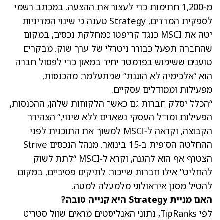
מ‑1,200 חתימות כדי לעצור את ההצעה. במכתב רשמי
לספקית המדדים, Strategy טענה כי שינוי המדיניות
יטה את MSCI כנגד קריפטו כמחלקת נכסים, במקום
שהחברה תפעל כבורר ניטרלי של ערך שוק. מבקרים
טוענים ששימוש בפרמטר יחיד במאזן כדי לפסול חברה
הוא “אלכימיה לא הוגנת” שמתעלמת מהכנסות,
מפעילות וממודלים עסקיים.
“הכלל יסלק חברות גם כאשר הלקוחות שלהן, ההכנסות,
הפעילות ומודל העסקי נשארים ללא שינוי,” הצהירה
הקבוצה, וקראה ל‑MSCI למשוך את התוכנית לפני
ההחלטה הסופית ב‑15 בינואר. מנהל הנכסים Strive
הצטרף אף הוא להגנה, וקרא ל‑MSCI “לתת לשוק
להחליט” אילו חברות שייכות לתיקים פסיביים, במקום
להטיל מסנן אידאולוגי מלמעלה למטה.
האם מניית Strategy היא קנייה טובה?
לפי TipRanks, נתוני האנליסטים מראים שוול סטריט