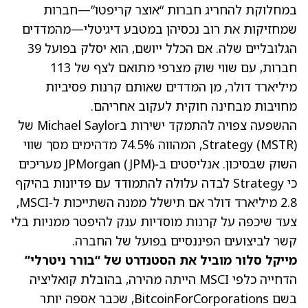
במחלוקת להחריג חברות “אוצר קריפטו”—חברות
שמחזיקות את רוב נכסיהן במטבע דיגיטלי—מהמדדים
הגלובליים שלה. אם הכלל ייושם, הוא יסלק בפועל 39
חברות, עם שווי שוק מצרפי מתואם לצף של 113
מיליארד דולר, מן המדדים שאותם קרנות פסיביות
מחויבות מבחינה חוקית לעקוב אחריהם.
ההשפעה צפויה להתמקד ישירות בMichael Saylor של
(MSTR)
Strategy
, המהווה 74.5% מדהימים מסך שווי
השוק שבסיכון. אנליסטים ב‑JPMorgan
(JPM)
מעריכים
כי Strategy לבדה עלולה להתמודד עם פדיונות בהיקף
2.8 מיליארד דולר אם תישלל ממנה השתייכות ל‑MSCI,
צעד שיכפה על קרנות מוסדיות ענק להיפטר ממניות בלי
קשר לביצועים הפיננסיים בפועל של החברה.
מייקל סלור מוביל את הסטנדרט של “בורר ניטרלי”
הדחייה כלפי MSCI הייתה מהירה, בהובלת קואליציה
בשם BitcoinForCorporations, שכבר אספה יותר