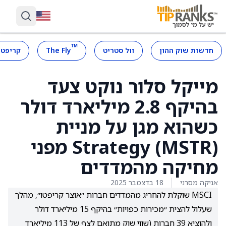
™
חדשות שוק ההון
וול סטריט
The Fly
קריפטו
מייקל סלור נוקט צעד
בהיקף 2.8 מיליארד דולר
כשהוא מגן על מניית
Strategy (MSTR) מפני
מחיקה מהמדדים
אניקה מסרני
18 בדצמבר 2025
MSCI שוקלת להחריג מהמדדים חברות ״אוצר קריפטו״, מהלך
שעלול להצית ״מכירות כפויות״ בהיקף 15 מיליארד דולר
ולהוציא 39 חברות (שווי שוק מתואם לצף של 113 מיליארד