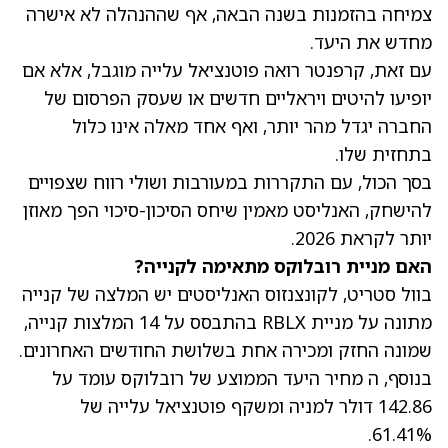
צמיחה בהזמנות בשנה הבאה, אף שההנהלה לא אישרה
מחדש את היעד.
עם זאת, קרפנטר רואה פוטנציאל עלייה מוגבל, אלא אם
יופיעו להיטים ויראליים חדשים או שעסק הפרסום של
החברה יגדל מהר יותר, ואף אחד מאלה אינו כלול
בתחזית שלו.
בסך הכול, עם התקררות במעורבות ושולי רווח שצפויים
להישחק, האנליסט מאמין שיחס הסיכון-סיכוי הפך מאוזן
יותר לקראת 2026.
האם מניית רובלוקס מתאימה לקנייה?
בוול סטריט, לקונצנזוס האנליסטים יש המלצה של קנייה
מתונה על
מניית RBLX
בהתבסס על 14 המלצות קנייה,
שמונה החזק ומכירה אחת בשלושת החודשים האחרונים.
בנוסף, ה
מחיר היעד הממוצע של רובלוקס
עומד על
142.86 דולר למניה ומשקף פוטנציאל עלייה של
61.41%.