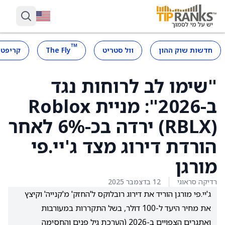
™
חדשות שוק ההון
וול סטריט
The Fly
קריפטו
"שימו לב לרוחות נגד
ב-2026": מניית Roblox
(RBLX) ירדה בכ-6% לאחר
הורדת דירוג מצד ג'יי.פי
מורגן
רדיקה סראוגי
12 בדצמבר 2025
ג'יי.פי מורגן הוריד את דירוג רובלוקס ל'החזק' מ'קנייה' וקיצץ
את מחיר היעד ל-100 דולר, בשל התקררות במעורבות
ואתגרים הצפויים ב-2026 (הערכת גיל פנים והחסימה