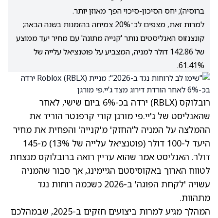
ברוסיה); יחס הסיכון-סיכוי הפך מאוזן יותר.
למרות זאת, מצפים לכ־20% צמיחה בהזמנות בשנה הבאה;
קונצנזוס האנליסטים נותר 'קנייה מתונה' עם מחיר יעד ממוצע
של 142.86 דולר למניה, המצביע על פוטנציאל עלייה של
61.41%.
רובלוקס
(RBLX)
ירדה בכ-6% ביום שישי, לאחר
שהאנליסט של ג'יי.פי מורגן קורי קרפנטר הוריד את
ההמלצה על המניה ל'החזק' מ'קנייה' והפחית את מחיר
היעד ל-100 דולר (פוטנציאל עלייה של 13%) מ-145
דולר. האנליסט אמר שהוא עדיין רואה ברובלוקס מנצחת
לטווח הארוך באקוסיסטם הגיימינג, אך סבור שהמניה
עשויה 'לקחת הפוגה' ב-2026 כשכמה רוחות נגד
מתהוות.
המהלך מגיע למרות ביצועים חזקים ב-2025, שבמהלכם