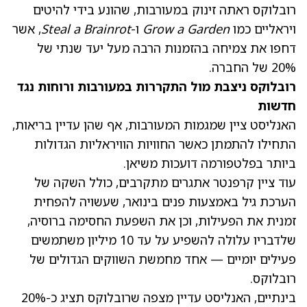
רובלוקס ראתה זינוק במעורבות, שהונע בידי להיטים
ויראליים כמו
Grow a Garden
ו-
Steal a Brainrot
, אשר
דחפו את צמיחה בהזמנות הרבה מעל יעד שנתי של
20% של החברה.
רובלוקס ניצבת מול התקררות במעורבות ורוחות נגד
חדשות
האנליסט ציין שמגמות המעורבות, אף שהן עדיין בריאות,
התחילו להתמתן כאשר החוויות הוויראליות הגדולות
ביותר בפלטפורמה דועכות משיאן.
עוד ציין קרפנטר אתגרים מתקרבים, כולל השקה של
הערכת גיל באמצעות פנים בינואר, שעשויה להפחית
זמנית את הפעילות, וכן את השפעת החסימה ברוסיה,
שלדבריו עלולה להשפיע על עד 10 מיליון משתמשים
פעילים יומיים — אחד מחמשת השווקים הגדולים של
רובלוקס.
בינתיים, האנליסט עדיין מצפה שרובלוקס תציג כ-20%