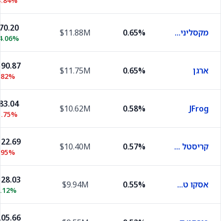
3.84%
70.20
מקסליניאר
0.65%
$11.88M
4.06%
90.87
ארגן
0.65%
$11.75M
.82%
83.04
$10.62M
0.58%
JFrog
1.75%
22.69
קריסטל ביוטק
0.57%
$10.40M
.95%
28.03
אסקו טכנולוג׳יז
0.55%
$9.94M
0.12%
05.66