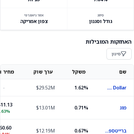
סיווג
אזור גיאוגרפי
גודל וסגנון
צפון אמריקה
האחזקות המובילות
סינון
שם
משקל
ערך שוק
מחיר וש
-
$29.52M
1.62%
U.S. Dollar
11.13
מוג
0.71%
$13.01M
0.63%
60.60
ברייטספרינג הלת' סרביסז
0.67%
$12.19M