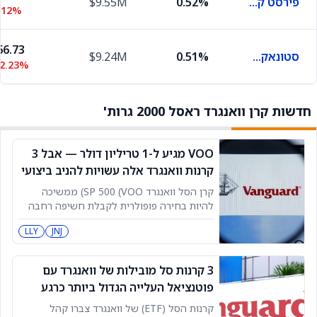
פירסט קאש פייננשל שירותים
0.52%
$9.55M
.12%
66.73
סטונאקס גרופ
0.51%
$9.24M
12.23%
חדשות קרן וואנגרד ראסל 2000 גרות'
VOO מגיע ל-1 טריליון דולר — אבל 3
קרנות וואנגרד אלה עשויות להניב ביצועי
יתר עם אפסייד של יותר מ-20%
קרן הסל וואנגרד SP 500 (VOO) ממשיכה
להיות בחירה פופולרית לקבלת חשיפה רחבה
לשוק. אתמול, קרן ה-ETF VOO חצתה רף של
LLY
JNJ
1 טריליון דולר בנכסים, והפכה ל-ETF הראשון
בהיסטוריה שהגיע לאבן דרך זו. יחד עם זאת,
חלק מהמשקיעים מחפשים אלטרנטיבות
3 קרנות סל מובילות של וואנגרד עם
שעשויות להניב תשואה גבוהה יותר בשנת
פוטנציאל העלייה הגדול ביותר כרגע
2026. באמצעות כלי
קרנות הסל (ETF) של וואנגרד צברו קהל