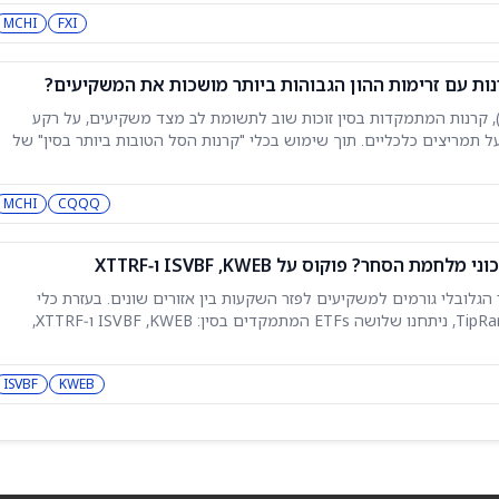
ISVBF ו-MCHI – שצפויות, לפי התחזיות, להניב יותר מ-20% תשואה במהלך 12 החודשים הקרובים. הקרנות
MCHI
FXI
רנות עם זרימות ההון הגבוהות ביותר מושכות את המשקיעים?
עולם הדינמי של קרנות סל (ETFs), קרנות המתמקדות בסין זוכות שוב לתשומת לב מצד משקיעים, על רקע
ל תמריצים כלכליים. תוך שימוש בכלי "קרנות הסל הטובות ביותר בסין" של
MCHI
CQQQ
 הגלובלי גורמים למשקיעים לפזר השקעות בין אזורים שונים. בעזרת כלי
השוואת קרנות הסל (ETFs) של TipRanks, ניתחנו שלושה ETFs המתמקדים בסין:‏ KWEB,‏ ISVBF ו‑XTTRF,
ת הכלכלה הסינית על רקע שינויים רגולטוריים, שינויי מדיניות ותנודתיות
י חברות
ISVBF
KWEB