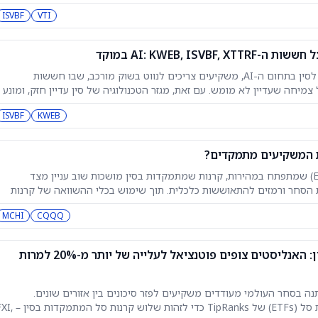
ISVBF
VTI
על רקע המרוץ המתעצם בין ארה"ב לסין בתחום ה-AI, משקיעים צריכים לנווט בשוק מורכב, שבו חששות
יחה שעדיין לא מומש. עם זאת, מגזר הטכנולוגיה של סין עדיין חזק, ומונע
בבים ובינה מלאכותית. למרות מגבלות הייצוא, שלוש קרנות סל מובילות על
ISVBF
KWEB
בנוף הקרנות הנסחרות בבורסה (ETF) שמתפתח במהירות, קרנות שמתמקדות בסין מושכות שוב עניין מצד
ת הסחר ורמזים להתאוששות כלכלית. תוך שימוש בכלי ההשוואה של קרנות
ETF של TipRanks, זיהינו שלוש קרנות ETF סיניות בולטות: CQQQ,‏ MCHI ו-ISVBF, שמשך השנה האחרונה 
MCHI
CQQQ
3 קרנות סל של iShares על סין: האנליסטים צופים פוטנציאל לעלייה של יותר מ-20% למרות
ה בסחר העולמי מעודדים משקיעים לפזר סיכונים בין אזורים שונים.
השתמשנו בכלי ההשוואה של קרנות סל (ETFs) של TipRanks כדי לזהות שלוש קרנות