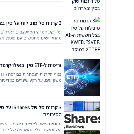
הטכנולוגיה, הייצור והפיננסים של
3 קרנות סל מובילות על סין בצל חששות ה-AI: KWEB, ISVBF, XTTRF במוקד
מהחידושים מתנגשים עם פוטנציאל צמ
על ידי מובילים במסחר אלקטרוני, ש
זרימות ל-ETF סין: באילו קרנות המשקיעים מתמקדים?
משקיעים, על רקע שינויים במדיניו
את זרימות ההון החזקות
הסיכונים
מתחים גיאופוליטיים ודינמיקה משתנ