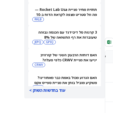
במניית HIMS
תחזית מחיר מניית Rocket Lab Usa —
מה וול סטריט מצפה לקראת הדוח ב-10
באוגוסט
RKLB
3 קרנות סל דיבידנד עם הכנסה גבוהה
שעוברות את רף התשואה של 8%
JEPQ
GPIQ
האם דוחות הרבעון השני של קורוויב
קונצנזוס אנליסטים
מחיר יעד אנליסטים
יניעו את מניית CRWV כלפי מעלה?
CRWV
קנייה חזקה
HK$685.63
האם הגרוע מכול באמת כבר מאחורינו?
משקיע מוביל בוחן את מניית ספייס אקס
SPCX
עוד בחדשות השוק >
קנייה חזקה
HK$185.56
מיקרון או SK hynix: מניית שבבי AI אחת
היא מציאה, והשנייה יקרה מדי
SKHY
MU
קנייה מתונה
HK$10.27