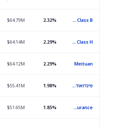
$64.79M
2.32%
Xiaomi Corp Class B
$64.14M
2.29%
Industrial and Commercial Bank of China Class H
$64.12M
2.29%
Meituan
פינדואודואו
1.98%
$55.41M
$51.65M
1.85%
Ping An Insurance