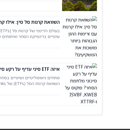
הללו מציגות גישות
השוואת קרנות סל סין: אילו ק
ב
שינויים בדינמיקת הסחר ואיתותים ע
TipRanks, זיהינו שלוש קרנות סל סין: ‏CQQQ, ‏MCHI ו-ISVBF שגייסו את כמות ההון הגדולה ביותר בשנה
איזה ETF סיני עדיף על רקע סיכוני מלחמת הסחר? פוקוס על KWEB,‏ ISVBF ו‑XTTRF
מתחים גיאופוליטיים ושינויים בסחר
שמציעים דרכים שונות להשקיע בצמיח
בשוק. קרנות סל סיניות עוקבות אחר