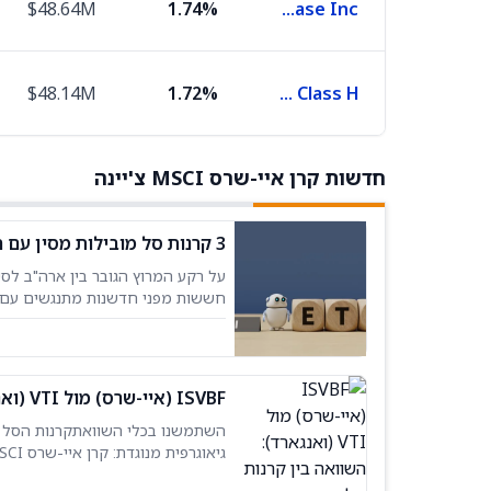
$48.64M
1.74%
Netease Inc
$48.14M
1.72%
Bank of China Class H
חדשות קרן איי-שרס MSCI צ'יינה
3 קרנות סל מובילות מסין עם חשיפה ל-AI: KWEB, ISVBF, XTTRF במוקד
חששות מפני חדשנות מתנגשים עם פו
הסל הסיניות המובילות,
ISVBF (איי-שרס) מול VTI (ואנגארד): השוואה בין קרנות סל רחבות שוק בסין ובארה"ב