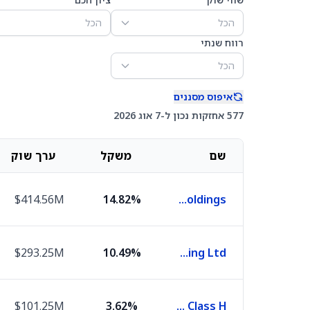
הכל
הכל
רווח שנתי
הכל
איפוס מסננים
577 אחזקות נכון ל-7 אוג 2026
שם
משקל
ערך שוק
$414.56M
14.82%
Tencent Holdings
$293.25M
10.49%
Alibaba Group Holding Ltd.
$101.25M
3.62%
China Construction Bank Corporation Class H