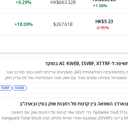
+
0.29%
HK$663.32B
+
1.08%
HK$5.23
+
18.09%
$267.61B
-0.95%
על רקע המרוץ הגובר בין ארה"ב לסין בתחוםהבינה המלאכותית (AI), משקיעים צריכים לנווט בנוף מורכב שבו
טנציאל צמיחה שטרם נוצל. עם זאת, מגזר הטכנולוגיה של סין עדיין חזק,
ומונע על ידי מובילות בתחומי האי-קומרס, השבבים (סמיקונדקטורס) וה-AI. למרות מגבלות היצוא, שלושקרנות
ISVBF
KWEB
השתמשנו בכלי השוואתקרנות הסל (ETFs)של TipRanks כדי לנתח שתי קרנות סל רחבות שוק עם חשיפה
גיאוגרפית מנוגדת: קרן איי-שרס MSCI צ'יינה (ISVBF), שעוקבת אחרי מניות סיניות, וקרן Vanguard Total Stock
Market ETF (VTI), שמספקת גישה רחבה לכל שוק המניות האמריקאי. ISVBF מציעה חשיפה מפוזרת לסקטורי