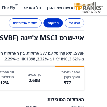
™
The Fly
חדשות שוק ההון
וול סטריט
מבט על
החזקות
תחזית אנליסטים
איי-שרס MSCI צ'יינה (ISVBF) - החזקות
ב-3.62%, HK:1810 ב-2.32%, HK:1398 ב-2.29%.
מספר ניירות
10 ההחזק
סך נכסים
הערך בקרן
הגדולות
2.68B
.12%
577
האחזקות המובילות
שווי שוק
ציון חכם