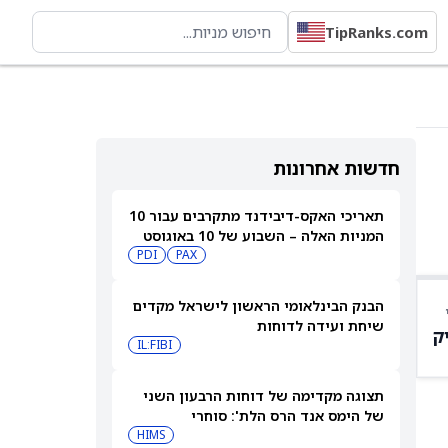
TipRanks.com
חדשות אחרונות
תאריכי האקס-דיבידנד מתקרבים עבור 10
המניות האלה – השבוע של 10 באוגוסט
PDI
PAX
2026
הבנק הבינלאומי הראשון לישראל מקדים
שיחת ועידה לדוחות
ק
IL:FIBI
תצוגה מקדימה של דוחות הרבעון השני
של הימס אנד הרס הלת': סוחרי
האופציות נערכים לתנועה של 14.5%
HIMS