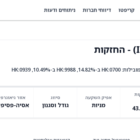
קריפטו
דיווחי חברות
ניתוחים ודעות
ISVBF היא קרן סל עם 577 אחזקות. בין האחזקות המובילות: HK:0700 ב-14.82%, HK:9988 ב-10.49%, HK:0939
ות
אפיק השקעה
סיווג
אזור גיאוגרפי
מניות
גודל וסגנון
אסיה-פסיפי
43
פוטנציאל מחיר יעד
קונצנזוס אנליסטים