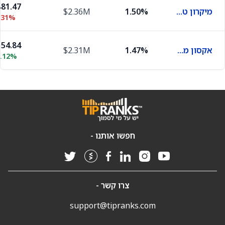
81.47
מיקרון טכנולוג'י
1.50%
$2.36M
.31%
54.84
אקסון מובייל
1.47%
$2.31M
2.12%
חפשו אותנו -
צרו קשר -
support@tipranks.com