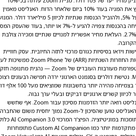
מתחיל בסיקור בהמלצת קנייה ומעניק מחיר יעד של 105 דולר. מניית Zoom עלתה בכ-10%
מתחילת השנה, לאחר רבעון שלישי חזק שהקפיץ את המניה בעוד 10% ביום שלאחר הדוח. האנליסט מאמין
שהחברה יכולה להחזיר את צמיחת ההכנסות מעל 5%, ולהוביל הכנסות שנתיות לכיוון 5 מיליארד דולר. המנ
לכך הוא מגזר הארגונים (Enterprise), שבו הצמיחה בהכנסות צפויה להגיע ל-7% או יותר, בעוד 
Online מתייצב עם שיעור נטישה שפל-שיא של 2.7%. העלאת מחיר אפשרית למנויים שנתיים ומכירה צולב
ת הגיוון של Zoom מעבר לפגישות וידאו בסיסיות כגורם מרכזי לתזה החיובית. עסק חוויית
הלקוח (CX) צומח בקצב דו-ספרתי גבוה, ההכנסות החוזרות השנתיות (ARR) של Phone
בקצב אמצע-עשרה אחוזים, ו-Workvivo — פלטפורמת מעורבות העובדים של Zoom — נהנית מתנופה
גם לאחר שחלפה שנה לשותפות גדולה עם Meta. נטישת דולרים בסגמנט הארגוני ירדה חמישה רבעונים רצו
ו-Zoom מוסיפה לקוחות גדולים יותר, כפי שניכר בצמיחה מהירה יותר בחשבונות שמ
כיוון קשרים ארגוניים דביקים ובעלי ערך גבוה.
בינה מלאכותית היא נקודת אור נוספת שבה האנליסט רואה יותר הזדמנות מסיכון עבור Zoom. אף שחשש
משיבושי AI מרחף מעל רבות מחברות התוכנה, האנליסט טוען שהסיכון ל-Zoom נמוך יחסית משום שהחברה
כבר מטמיעה AI בדרכים שמחזקות את המוצר ותומכות במוניטיזציה. הפיצ'ר המרכזי  Companion 3.0
ללקוחות משלמים ומסייע בשימור, בעוד הצעות מתקדמות יותר כמו Custom AI Companion מתומחרות