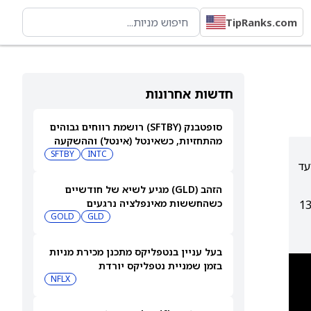
TipRanks.com
חדשות אחרונות
סופטבנק (SFTBY) רושמת רווחים גבוהים
מהתחזיות, כשאינטל (אינטל) וההשקעה
ב-ByteDance משתלמות מאוד
INTC
SFTBY
ל'החזק' עם יעד
הזהב (GLD) מגיע לשיא של חודשיים
כשהחששות מאינפלציה נרגעים
4.5x EV/FC על 13x; DOCU
GOLD
GLD
בעל עניין בנטפליקס מתכנן מכירת מניות
בזמן שמניית נטפליקס יורדת
NFLX