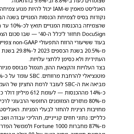
שצומחים כעת ב-8.8% וב-9.6% בהתאמה.
העתידית ולא כסימן ללחצי עלויות.
כ-14% מההכנסות — 
מ-80% מתזרים המזומנים החופשי הרבעוני 
כלליים: נתוני חוזים קנייניים, תהליכי עבודה ו
מ-87% מחברות Fortune 1000 ולממשל הפדרלי של ארה"ב, ויכולת סקיילביליות מוכחת.