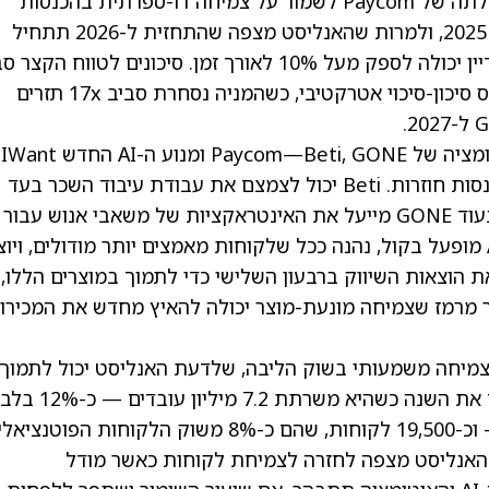
מתחילת השנה, השוק כעת מעריך בחסר את יכולתה של Paycom לשמור על צמיחה דו-ספרתית בהכנסות
חוזרות. ההנהלה מנחה לצמיחה של 11% בסיום 2025, ולמרות שהאנליסט מצפה שהתחזית ל-2026 תתחיל
שמרנית עם 9% צמיחה, הוא מאמין שהחברה עדיין יכולה לספק מעל 10% לאורך זמן. סיכונים לטווח הק
הדוח הקרוב עדיין קיימים, אך האנליסט רואה יחס סיכון-סיכוי אטרקטיבי, כשהמניה נסחרת סביב 17x תזרים
התזה 
שנועדו להעמיק את קשרי הלקוחות ולהגדיל הכנסות חוזרות. Beti יכול לצמצם את עבודת עיבוד השכר בעד
90% ולהפחית בחדות את זמן תיקון השגיאות, בעוד GONE מייעל את האינטראקציות של משאבי אנוש עבור
עובדים, מנהלים ומנהלי מערכת. IWant, עוזר AI מופעל בקול, נהנה ככל שלקוחות מאמצים יותר מודולים, ויו
כירה צולבת. Paycom הגדילה את הוצאות השיווק ברבעון השלישי כדי לתמוך במוצרים הללו,
 על השקת IWant חיובי. הדבר מרמז שצמיחה מונעת-מוצר יכולה להאיץ מחדש את המכיר
Payco עדיין יש מרחב צמיחה משמעותי בשוק הליבה, שלדעת האנליסט יכול לתמוך
בחזרה לצמיחה חזקה יותר. החברה צפויה לסיים את השנה כשהיא משרתת 7.2 מיליון
משוק הכתובת המשוער של 59 מיליון עובדים — וכ-19,500 לקוחות, שהם כ-8% משוק הלקוחות הפוטנציאל
האנליסט מצפה לחזרה לצמיחת לקוחות כאשר מודל