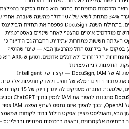
ואה הזדמנות מתומחרת בחסר. הוא פותח בסיקור בהמלצת
קנייה ובמחיר יעד של 88 דולר. המניה נמצאת בערך 34% מתחת לשיא של 107 דולר מהשנה שעברה,
שהתאפיינה בזעזועי ביצוע ובחרדה מצד משקיעים. בתחילת השנה, DocuSign פספסה את תחזית ה'בילינגס'
אז שנת הכספים 2022, בשל חידושים מוקדמים איטיים מהצפוי לאחר שינויים באסטרטגיית
המכירות, וההשקה של 'DocuGPT' מבית OpenAI העלתה חששות מתחרות עתידית. החברה גם הודיעה כי
תעבור להנחיה על הכנסות חוזרות שנתיות (ARR) במקום על בילינגס החל מהרבעון הבא — שינוי שהוסיף
בתחילה לאי-ודאות. עם זאת, האנליסט רואה בהתפתחויות הללו זרזים
קת 'הזדמנות קנייה מצוינת'.
בלב האופטימיות שלו עומדת הפלטפורמה המונעת AI של DocuSign, IAM — קיצור של Intelligent
— שאמורה לכסות את מחזור החיים המלא של חוזים ולא רק חתימות אלקטרוני
IAM מאומנת על נתונים פרטיים וספציפיים לחוזים, שלטענת החברה מעניקים לה יתרו
על פני מודלים המאומנים רק במידע ציבורי. DocuSign מתכננת להפוך את IAM 
נוספות באמצעות Model Context Protocol של OpenAI, ובכך להפוך איום נתפס לערוץ הפצה. IAM צפוי
רתי נמוך מה-ARR כבר מהרבעון הבא, והאנליסט מציין 'אפקט הילה' ברור: לקוחות שמאמצ
מוגבר בחתימה אלקטרונית, והאצה בהכנסות ממנויים ובבילינגס 