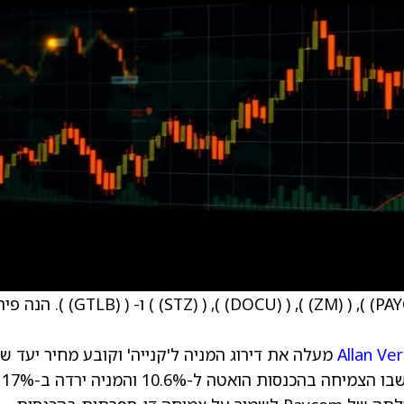
), (
(ZM)
), (
(DOCU)
), (
(STZ)
) ו- (
(GTLB)
). הנה פיר
Allan Ve
מעלה את דירוג המניה ל'קנייה' וקובע מחיר יעד ש
195 דולר. לטענתו, למרות רבעון שלישי מאכזב שבו הצמיחה בהכנסות הואטה ל-10.6% והמניה ירדה ב-17%