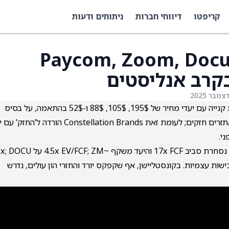
קריפטו
דיווחי חברות
ניתוחים ודעות
Paycom, Zoom, DocuS
Paycom, Zoom, DocuSign ו-GitLab קיבלו המלצות קנייה עם יעדי מחיר של 195$, 105$, 88$ ו-52$ בהתאמה, על בסיס
מוצרי AI/אוטומציה, שיפור בתמהיל הלקוחות ורווחיות/תזרים חזקים; לעומת זאת Constellation Brands הורדה 
התמחורים נשענים על EV/FCF ותזרים מזומנים: PAYC נסחרת סביב 17x FCF והיעד משקף ~F; ZM
17x; GT על 27x, לצד התייעלות, ירידת SBC ורכישות עצמיות. בקונסטליישן, אף שקפקס יורד והחזרי הון עולים, נדרש