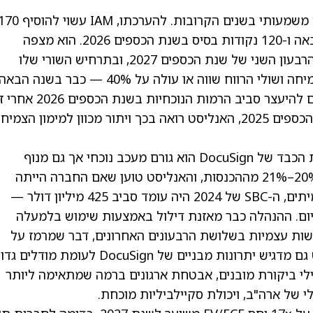
האנליסט מאמין ש-IAM יכול להיות מנוע צמיחה משמעותי בשנים הקרובות. להערכתו, IAM עשוי ל
נקודות בסיס לצמיחת הכנסות המנויים בשנה הבאה ו-120 נקודות בסיס בשנת הכספים 2026. הוא מצפה
שהצמיחה בהכנסות המנויים תואץ לכ-10% עד הרבעון השני של שנת הכספים 2027, ובתרחיש השורי שלו
DocuSign תחזור ל'כלל ה-40' — שבו סכום הצמיחה ושולי הרווח שווה או עולה על 40% — כבר בשנה הב
בעוד ששיעורי הרווח התפעולי non‑GAAP צפויים להיעצר סביב הרמות ה
מ-20.5% בשנת הכספים 2023 ל-29.8% בשנת הכספים 2025, האנליסט רואה בכך ויתור מכוון למימון הצמי
בצד העלויות והקצאת ההון, תגמול מבוסס מניות הכבד של DocuSign הוא גורם מעכב נוכחי אך גם מנוף
פוטנציאלי להרחבת מרווחים. SBC עומד על כ-20%–21% מההכנסות, והאנליסט טוען שאם החברה הייתה
מביאה את ה-SBC לעובד לרמת החציון של העמיתים, ה-SBC של 2024 היה עומד סביב 425 מיליון דולר —
לעומת 612 מיליון דולר כיום. ההנהלה כבר מאזנת דילול באמצעות שימוש בלמעלה
לרכישות עצמיות בשלושת הרבעונים האחרונים, דבר שמרמז על
מחויבות רצינית להחזר לבעלי המניות. האנליסט גם מדגיש יתרונות מבניים של DocuSign לעומת
שבילי ביקורת מובנים, אבטחת ארגונים ברמה שמתאימה ליותר