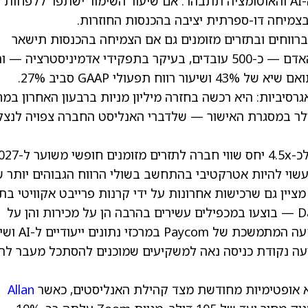
הגו-טו-מרקט יתייצב והצעת הערך של חבילת ה-AI והאוטומציה תתבהר. אם שיעור השימור ישתפר ללפחות
ך ברווחים ובתזרים מזומנים גם אם הצמיחה בהכנסות תישאר
דו-ספרתית נמוכה. החברה קיצצה כ-7% מכוח האדם — כ-500 עובדים, בעיקר בתפקידי אדמיניסטרציה 
במסלול לסיים את השנה עם שיעור EBITDA מתואם שיא של 43% ושיעור רווח תפעולי GAAP סביב 27%.
 המניות באגרסיביות: היא רכשה בחזרה מיליון מניות ברבעון האחרון במ
לר, ונשארו לה 1.2 מיליארד דולר במסגרת האישור — שלדברי האנליסט החברה צפויה לנצל
שוי להיות אטרקטיבי בהתחשב בשולי הרווח הגבוהים יותר 
הוא מציין גם שרכישות אחרונות על ידי קרנות פרייבט אקוויטי ב
תוכנת משאבי האנוש — כמו Paycor ו-Dayforce — בוצעו במכפילים עשירים בהרבה הן על מכירות והן על
תזרים מזומנים חופשי. השוואה זו, יחד עם ההשקעה המתמ
עה נקודת כניסה נאה למשקיעים שמוכנים להסתכל מעבר לר
Allan