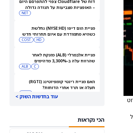
דוח של Cloudflare צפוי להתפרסם היום
– האופציות מצביעות על תנודה גדולה
בעקבות הדוח
NET
מניית הום דיפו (NYSE:HD) נחלשת
כשהיא מתמודדת עם איום תחרותי חדש
COST
HD
מניית אלבמרלי (ALB) מזנקת לאחר
שהרווח עלה ב-3,300% מדהימים
ALB
C
האם מניית ריגטי קומפיוטינג (RGTI)
תעלה או תרד אחרי הדוחות?
RGTI
עוד בחדשות השוק >
וט
3 המניות הפעילות ביותר בדירוג 'קנייה
חזקה' עם עליות שמובילות את השוק —
ל
הכי נקראות
6 באוגוסט 2026
LLY
BKNG