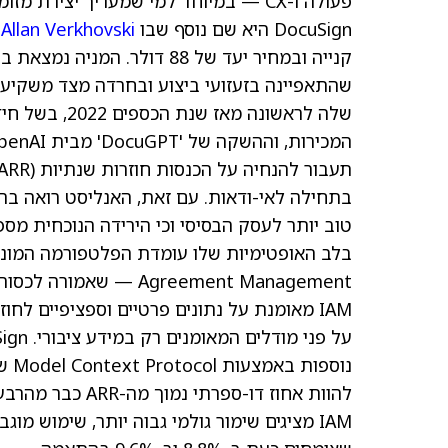
פעולה ו-CX — במיוחד למי שמעריך יצירת מזומנים ורכישות עצמיות לא פחות מצמיחה בהכנסות.
DocuSign היא שם נוסף שבו
Allan Verkhovski
ר
שלה לראשונה מ
טוב יותר לעסק הבסיסי וכי הירידה הנוכחית מספ
Agreement Management 
להוות אחוז דו-ספ
IAM מציגים שימור גולמי גבוה יותר, שימוש 