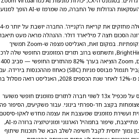
ומייצרות הכנסות ישירות, במיוחד בקרב ארגונים גדולים. בסגמנט ה-CX, יכולות מונעות AI כמו Zoom Virtual
Agent ו-AI Expert Assist כבר מופיעות ברוב העסקאות הגדולות של החברה, מה שמרמז ש-AI הופך למנוע
גם המאזן של Zoom ואסטרטגיית החזרת ההון שלה מחזקים את קריאת ה'קנייה'. החברה יושבת על יותר מ-4
מיליארד דולר במזומן כבר שנים, ובתקופה האחרונה הסכום חצה 7 מיליארד דולר. ההנהלה מראה מעט תיאבו
לרכישות גדולות ומעצבות, למרות ספקולציות תקופתיות. במקום זאת, האנליסט מצפה ש-Zoom תמשיך
בעסקאות קטנות ומשלימות כמו Workvivo ו-BrightHire, ותשתמש ברוב תזרים המזומנים החופשי שלה 
עצמית של מניות. במהלך 12 החודשים האחרונים, Zoom הוציאה בערך 82% מהתזרים החופשי — סביב 400
מיליון דולר לרבעון — על רכישות עצמיות, ובמקביל תגמול מבוסס מניות (SBC) כאחוז מההכנסות בירידה. ע
צפי לירידה של SBC מכ-16% מההכנסות לפחות מ-12% לאחר שנת הכספים 2028, האנליסט רואה מסל
מבחינת תמחור, מחיר היעד של 105 דולר מבוסס על מכפיל 13x לשווי חברה לתזרים מזומנים חופשי משוער
ת שצומחות בקצב חד-ספרתי בינוני. עבור משקיעים, הסיפור פה
חית ועשירת מזומנים שמעצבת את עצמה מחדש לאקו-סיסטם
רחב יותר של תקשורת וחוויית לקוח. עם נטישה מתייצבת, שיפור בתמהיל הארגוני ומוניטיזציה ברורה מ-AI,
עה דרך בעלת סיכון נמוך יחסית לקבל חשיפה לשלב הבא של תוכנות שיתוף