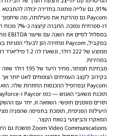
91%, גם עלייה מתונה בחדירה יכולה להתבטא בצמיחה דו-ספרתית יציבה בהכנסות החוזרות.
Paycom גם מהדקת את פעילותה, מה שיתמו
במקביל, Paycom מחזירה הון לבעלי
ממוצע של 222 דו
במהירות.
בקירוב לקצב העמיתים הצומחים לאט יותר אך ע
Paycom ובפרופיל ההכנסות החוזרות שלה. 
היעילות הפנימית, תומכת בתפיסה שהמניה מצי
המאקרו והביצועי בטווח הקצר.
Zoom Video Communications מושכת גם היא אופטימיות מחודשת מצד קהילת האנליסטים, כאשר