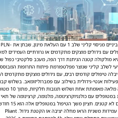
) הודיעה על נתוני ביניים מניסוי קליני שלב 1 עם העלאת מינון, שבחן את PLN-
טופלים עם גידולים מוצקים מתקדמים או גרורתיים העמידים למע
דות ביקורת חיסוניות (ICIs). PLN-101095 היא מולקולה קטנה הניתנת דרך הפה, מעכב סלקטיבי כפול 
alp. זהו המועמד הרביעי לשלב קליני שנוצר מפלטפורמת פיתוח התרופות המבוס
ית מטופלים שקיבלה טיפולים קודמים רבים, עם גידולים מוצקים מתקדמים ו/
ורתיים העמידים ל-ICIs, הראה PLN-101095 פעילות אנטי-גידולית בשילוב עם פמברוליזומאב. בשלוש 
המינון הגבוהות ביותר היו ארבעה מגיבים: תגובה מלאה מאומ
פו תגובות קליניות במטופלים עם כולנגיוקרצינומה, מלנומה, קרצינומה של תאי
קשקש של הראש והצוואר וסרטן ריאה מסוג תאים לא קטנים. חציון מש
נכון ל-30 בנובמבר 2025. 60% מהמטופלים עם עמידות משנית הראו מחלה יציבה או הקטנת גידול. Pliant