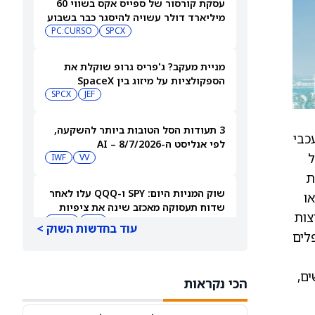
עסקת קורסור של ספייס אקס בשווי 60
מיליארד דולר עשויה להיסגר כבר בשבוע
הבא… אבל המותג Cursor עלול להיעלם
SPCX
PC:CURSO
מניית מעקב? ג'פריס גרופ שוקלת את
הספקולציות על מיזוג בין SpaceX
לטסלה
JEF
SPCX
3 תעודות הסל הטובות ביותר להשקעה,
כבי
לפי אנליסט ה-AI – 8/7/2026
של
IWF
VV
סת
שוק המניות היום: SPY ו-QQQ עלו לאחר
או
שדוח תעסוקה מאכזב שינה את ציפיות
קבוצות
הריבית
DIA
QQQ
עוד בחדשות השוק >
תת אחת ושלוש תגובות חלקיות, מתוך 10 מטופלים
מניות מחשוב קוונטי מזנקות כשוושינגטון
בוחנת הגדלת המימון ב-68%
ך הטיפול במטופלים אלה הוא 15 חודשים,
הכי נקראות
QBTS
IONQ