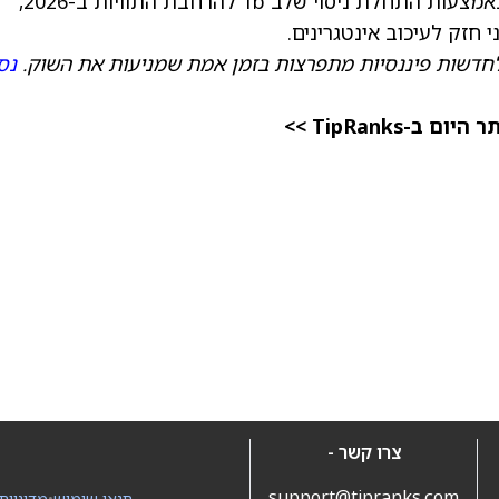
מתכננת להאיץ את הפיתוח של PLN-101095 באמצעות התחלת ניסוי שלב 1b להרחבת התוויות ב-2026,
חדשות פיננסיות מתפרצות בזמן אמת שמניעות את השוק.
נס
TipRanks >>
צרו קשר -
support@tipranks.com
תנאי שימוש
•
מדיניות