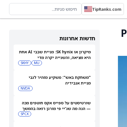
TipRanks.com
יניים מ-PLN-
חדשות אחרונות
מיקרון או SK hynix: מניית שבבי AI אחת
היא מציאה, והשנייה יקרה מדי
SKHY
MU
"משחקת באש": משקיע מזהיר לגבי
מניית אנבידיה
NVDA
שורטיסטים על ספייס אקס חוטפים מכה
— הנה מה שג'יי פי מורגן רואה בהמשך
SPCX