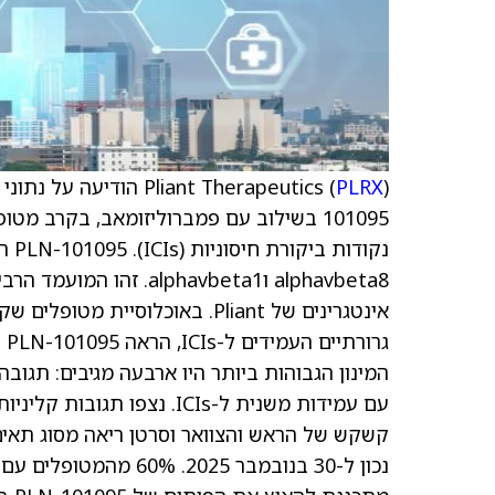
Pliant Therapeutics (
PLRX
101095 בשילוב עם פמברוליזומאב, בקרב מ
נקו
alphavbeta8 וhavbeta1
אינטגרינים של Pliant. באוכלוסי
גר
עם עמידות משנית ל-ICIs. נצ