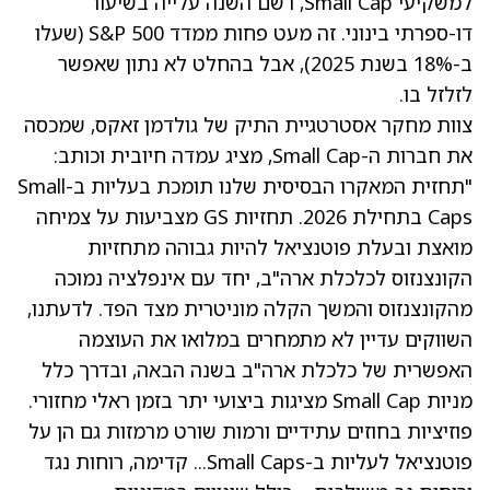
למשקיעי Small Cap, רשם השנה עלייה בשיעור
דו-ספרתי בינוני. זה מעט פחות ממדד S&P 500 (שעלו
ב-18% בשנת 2025), אבל בהחלט לא נתון שאפשר
לזלזל בו.
צוות מחקר אסטרטגיית התיק של גולדמן זאקס, שמכסה
את חברות ה-Small Cap, מציג עמדה חיובית וכותב:
"תחזית המאקרו הבסיסית שלנו תומכת בעליות ב-Small
Caps בתחילת 2026. תחזיות GS מצביעות על צמיחה
מואצת ובעלת פוטנציאל להיות גבוהה מתחזיות
הקונצנזוס לכלכלת ארה"ב, יחד עם אינפלציה נמוכה
מהקונצנזוס והמשך הקלה מוניטרית מצד הפד. לדעתנו,
השווקים עדיין לא מתמחרים במלואו את העוצמה
האפשרית של כלכלת ארה"ב בשנה הבאה, ובדרך כלל
מניות Small Cap מציגות ביצועי יתר בזמן ראלי מחזורי.
פוזיציות בחוזים עתידיים ורמות שורט מרמזות גם הן על
פוטנציאל לעליות ב-Small Caps... קדימה, רוחות נגד