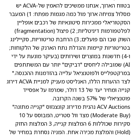
בטווח הארוך, אנחנו ממשיכים להאמין של-ACVA יש
מסלול צמיחה ארוך מול כמה מגמות מפתח: 1) המעבר
הסקטוריאלי ממכירות סיטונאיות של רכבים אופליין
לפלטפורמות דיגיטליות; 2) פיצול (fragmentation)
השוק שבו הם פועלים; 3) הרחבת טריטוריות, סקיילינג
בטריטוריות קיימות והגדלת נתח הארנק של הלקוחות;
ו-4) חדשנות במוצרים ושירותים (בעיקר מונעת על ידי
AI) שמובילה ליחסים "דביקים" יותר עם המשתתפים
במרקטפלייס ולפוטנציאל עלייה בהזדמנות ההכנסה."
לצד ההערות הללו, האנליסט מעניק למניית ACVA דירוג
קנייה ומחיר יעד של 13 דולר, שמרמז על אפסייד
פוטנציאלי של 57% בשנה הקרובה.
ACV Auctions נהנית מדירוג קונצנזוס "קנייה מתונה"
(Moderate Buy) מצד וול סטריט, המבוסס על 10
סקירות שכוללות 6 המלצות קנייה, 3 המלצות החזק
(Hold) והמלצת מכירה אחת. המניה נסחרת במחיר של