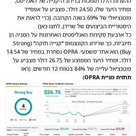
ההערות הללו תומכות בדירוג ה-קנייה של האנליסט,
ומחיר היעד שלו, 24.50 דולר, מצביע על אפסייד
פוטנציאלי של 69% בשנה הקרובה. (כדי לראות את
היסטוריית הביצועים של שרידן, לחצו כאן)
כל ארבעת סקירות האנליסטים האחרונות על המניה הן
חיוביות, כך שדירוג הקונצנזוס "קנייה חזקה" (Strong
Buy) הוא אחד־משמעי. OPRA נסחרת במחיר של 14.54
דולר, ומחיר היעד הממוצע של 26.75 דולר מצביע על
פוטנציאל עלייה של 84% בטווח 12 חודשים. (ראו
תחזית מניית OPRA
)