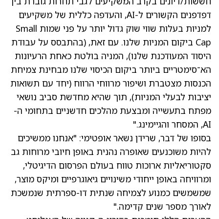
חששות/דיונים בקרב המשקיעים לגבי תחרות גוברת בין
דפדפנים הקשורים ל-AI, והעדפה כללית של משקיעים
למניות בעלות שווי שוק גדול יותר על פני שמות Small
Cap ביקום המניות שלנו. עם זאת, (בהתבסס על עבודת
היסוד המעודכנת שלנו), המניה בולטת כאחת הרעיונות
הא־סימטריים ביותר ביקום הכיסוי שלנו מבחינת צמיחת
הכנסות מצטברת ושיפור מרווחי הרווח (יחד עם תשואות
יציבות לבעלי המניות), תוך שהיא מחדשת סביב נושאי
מפתח בתעשייה ומבצעת מהלכים חדשניים בתחומי ה-
AI, המסחר והגיימינג."
בסופו של דבר, שרידן נשאר אופטימי: "אנחנו ממשיכים
להיות משוכנעים שאופרה נהנית באופן חיובי מרוחות גב
סקטוריאליות ארוכות טווח בעולם הפרסום הדיגיטלי,
ומרוויחה באופן ייחודי משינויים גיאוגרפיים ומיקס מוצר,
שמשמשים כמנוע לצמיחה שנתית דו-ספרתית שנמשכת
לאורך מספר שנים קדימה."