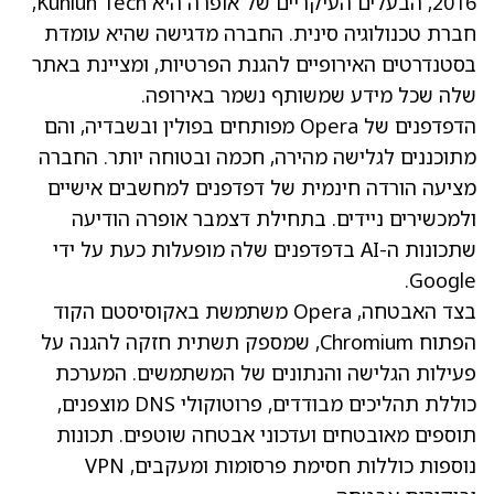
2016, הבעלים העיקריים של אופרה היא Kunlun Tech,
חברת טכנולוגיה סינית. החברה מדגישה שהיא עומדת
בסטנדרטים האירופיים להגנת הפרטיות, ומציינת באתר
שלה שכל מידע שמשותף נשמר באירופה.
הדפדפנים של Opera מפותחים בפולין ובשבדיה, והם
מתוכננים לגלישה מהירה, חכמה ובטוחה יותר. החברה
מציעה הורדה חינמית של דפדפנים למחשבים אישיים
ולמכשירים ניידים. בתחילת דצמבר אופרה הודיעה
שתכונות ה-AI בדפדפנים שלה מופעלות כעת על ידי
Google.
בצד האבטחה, Opera משתמשת באקוסיסטם הקוד
הפתוח Chromium, שמספק תשתית חזקה להגנה על
פעילות הגלישה והנתונים של המשתמשים. המערכת
כוללת תהליכים מבודדים, פרוטוקולי DNS מוצפנים,
תוספים מאובטחים ועדכוני אבטחה שוטפים. תכונות
נוספות כוללות חסימת פרסומות ומעקבים, VPN