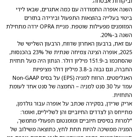
וביקורות אבטחה.
השנה אופרה התמודדה עם כמה אתגרים, שבאו לידי
ביטוי בעלייה בהוצאות התפעול ובירידה בתזרים
המזומנים מפעילות שוטפת. מניית OPRA ירדה מתחילת
השנה ב-20%.
עם זאת, ברבעון האחרון שדווח, הרבעון השלישי של
2025, אופרה הציגה צמיחה שנתית של 23% בהכנסות,
שהסתכמו ב-151.9 מיליון דולר. הנתון היה מעל תחזית
החברה, וגם גבוה ב-3.8 מיליון דולר מציפיות
האנליסטים. הרווח למניה (EPS) על בסיס Non-GAAP
עמד על 30 סנט למניה – החמצה של סנט אחד לעומת
התחזית.
אריק שרידן, בסקירה שכתב על אופרה עבור גולדמן,
מתייחס הן לצדדים החיוביים והן לשליליים, ואומר:
"למרות בסיסים חיוביים ומומנטום תפעולי מתמשך,
המניה ממשיכה להיות תחת לחץ, כתוצאה משילוב של