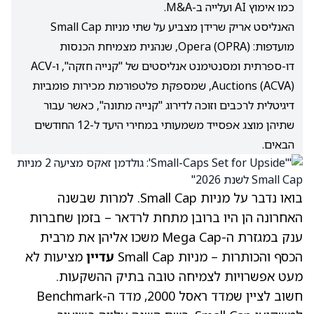
כמו אימוץ AI ועלייה ב-M&A.
האנליסט אריק שרידן מצביע על שתי מניות Small Cap
מועדפות: Opera (OPRA), שנהנית מצמיחת הכנסות
דו-ספרתית ומסנטימנט אנליסטים של "קנייה חזקה", ו-ACV
Auctions (ACVA), שמספקת פלטפורמת מכירות פומביות
דיגיטלית לרכבים וזוכה לדירוג "קנייה מתונה", כאשר עבור
שתיהן מוצג אפסייד משמעותי במחירי היעד ל-12 החודשים
הבאים.
בואו נדבר על מניות Small Cap. למרות שבשנה
האחרונה הן היו ברובן מתחת לרדאר – בזמן שחברות
ענק במגזרת ה-Mega Cap משכו אליהן את מרבית
הכסף והכותרות – מניות Small Cap
עדיין
מציעות לא
מעט אפשרויות לצמיחה טובה בתיק ההשקעות.
חשוב לציין שמדד ראסל 2000, מדד ה-Benchmark