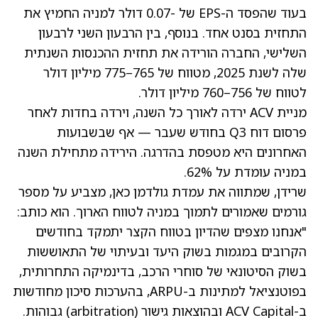
בעוד שהפסד ה-EPS של -0.07 דולר למניה החמיץ את
התחזית בסנט אחד. בנוסף, בין הרבעון השני לרבעון
השלישי, החברה הורידה את תחזית ההכנסות השנתית
שלה לשנת 2025, מטווח של 765–775 מיליון דולר
לטווח של 756–760 מיליון דולר.
מניית ACV ירדה לאורך כל השנה, וירדה בחדות לאחר
פרסום דוח Q3 בחודש שעבר — אף שבשבועות
האחרונים היא מטפסת בהדרגה. הירידה מתחילת השנה
במניה עומדת על 62%.
שרידן, שמתווה את עמדת גולדמן כאן, מצביע על מספר
גורמים שאמורים לתמוך במניה לטווח הארוך. הוא כותב:
"אנחנו מצפים שהדיון בטווח הקצר יתמקד בחודשים
הקרובים במגמות בשוק היעד ובעיתוי של התאוששות
בשוק הסיטונאי של סוחרי הרכב, בדינמיקה התחרותית,
בפוטנציאל למתינות ב-ARPU, בהערכות סיכון מחודשות
ב-ACV Capital ובהוצאות גישור (arbitration) גבוהות.