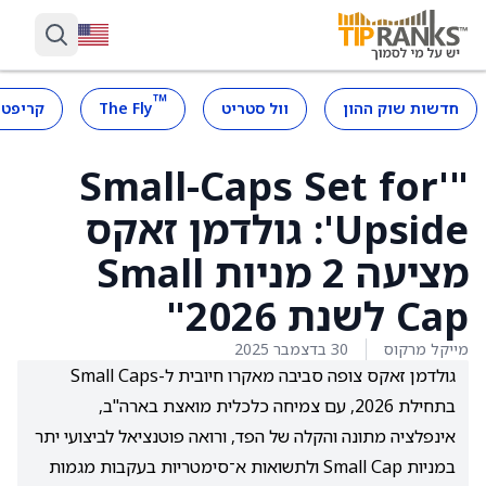
™
חדשות שוק ההון
וול סטריט
The Fly
קריפטו
"'Small-Caps Set for
Upside': גולדמן זאקס
מציעה 2 מניות Small
Cap לשנת 2026"
מייקל מרקוס
30 בדצמבר 2025
גולדמן זאקס צופה סביבה מאקרו חיובית ל-Small Caps
בתחילת 2026, עם צמיחה כלכלית מואצת בארה"ב,
אינפלציה מתונה והקלה של הפד, ורואה פוטנציאל לביצועי יתר
במניות Small Cap ולתשואות א־סימטריות בעקבות מגמות