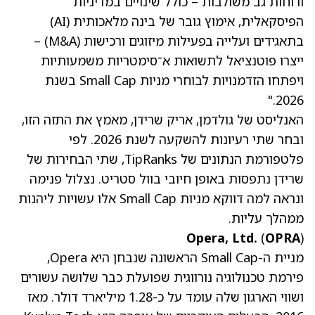
ורוחות גב משולבות – כולל שינויים במדיניות
הפיסקאלית, אימוץ גובר של בינה מלאכותית (AI)
בתאגידים ועלייה בפעילות מיזוגים ורכישות (M&A) –
ייצרו פוטנציאל לתשואות א־סימטריות משמעותיות
ויפתחו הזדמנויות לבוחרי מניות Small Cap בשנת
2026."
האנליסט של גולדמן, אריק שרידן, מאמץ את התזה הזו,
ובחר שתי רעיונות להשקעה לשנת 2026. לפי
פלטפורמת הנתונים של TipRanks, שתי הבחירות של
שרידן נתפסות באופן חיובי בוול סטריט. נצלול פנימה
ונראה למה דווקא מניות Small Cap אלו עשויות ליהנות
ממהלך עליות.
Opera, Ltd.
(
OPRA
)
מניית ה-Small Cap הראשונה שנבחן היא Opera,
פירמת טכנולוגיה נורווגית שפועלת כבר שלושה עשורים
ושווי הארגון שלה עומד על כ-1.28 מיליארד דולר. מאז