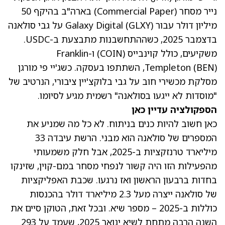
נייר מסחר (Commercial Paper) בארה"ב בהיקף 50
מיליון דולר עבור Galaxy Digital
(GLXY)
על גבי סולאנה
בדצמבר 2025, כשההתחשבנות מתבצעת ב-USDC.
משקיעים, כולל קוינבייס
(COIN)
ו-Franklin
(BEN)
Templeton
, השתתפו בעסקה. כשג'יי פי מורגן
מסלקת מכשירי חוב על גבי בלוקצ'יין ציבורי, הנרטיב של
"מוסדות לא ייגעו בסולאנה" רשמית מגיע לסיומו.
הספקולציה עדיין כאן
כאן חשוב להיות כנים בניתוח. לא כל מה שמניע את
המספרים של סולאנה הוא מבני. הרשת עיבדה 33
מיליארד טרנזקציות ב-2025, אבל חלק משמעותי
מהפעילות הזו היה קשור לנפחי מסחר במם-קוין, שזינקו
בחדות ברבעון הראשון ואז נרגעו. שכבת האפליקציות
של סולאנה ייצרה מעל 2.3 מיליארד דולר בהכנסות
כוללות ב-2025 – מספר שיא. ובכל זאת, הטוקן סיים את
השנה הרבה מתחת לשיא ינואר 2025, שעמד על 293