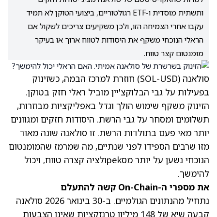
ותשתית מוסדית ו-ETF רגולטוריים, ביצועי הטוקן לא תמיד
עקבו אחרי הצמיחה הזו, ולכן משקיעים צריכים לשקול אם
הראלי הנוכחי משקף את היסודות לטווח ארוך או בעיקר
מומנטום קצר טווח.
סולאנה (SOL-USD) חוזרת למרכז הבמה, כשזינוק
בפעילות על גבי הבלוקצ'יין מוביל ראלי חזק בטוקן.
הזינוק משקף שימוש הולך וגדל באפליקציות מבוזרות,
תשלומים ומסחר על גבי הרשת. היסודות חזקים ומגוונים
יותר מאי פעם בתולדות הרשת. זו סולאנה שונה מאוד
מזו שרבים הספידו לפני שנתיים, מה שמרמז שהמומנטום
הנוכחי נשען על יותר מסpekולציה קצרה טווח, ויכול
להימשך.
את מספרי ה-On-Chain קשה להתעלם
נתחיל מהנתונים הגולמיים. ב-30 בינואר 2026 סולאנה
קבעה שיא של 148 מיליון טרנזקציות שאינן הצבעות