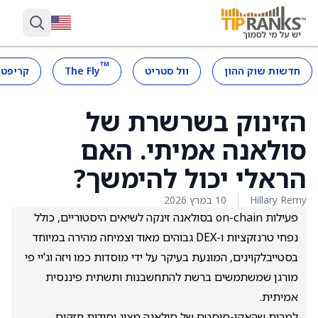
™
חדשות שוק ההון
וול סטריט
The Fly
קריפטו
הזינוק בשרשרת של
סולאנה אמיתי. האם
הראלי יכול להימשך?
Hillary Remy
10 במרץ 2026
פעילות on-chain בסולאנה זינקה לשיאים היסטוריים, כולל
נפחי טרנזקציות ו-DEX גבוהים מאוד וצמיחה מהירה במיוחד
בסטייבלקוינים, המונעת בעיקר על ידי מוסדות כמו ויזה וג'יי פי
מורגן שמשתמשים ברשת להתחשבנות ותשתית פיננסית
אמיתית.
למרות שהאקו-סיסטם של סולאנה מציג יסודות חזקים