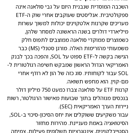
השכבה המוסדית שנבנית היום על גבי סולאנה אינה
ספקולטיבית. אנליסטים שעוקבים אחרי שוק ה-ETF
מעריכים שקרנות אלטקוינים יכולות למשוך עשרות
מיליארדי דולרים בשנה הראשונה למסחר שלהן,
כשמוצרים ממוקדי סולאנה ממוצבים לתפוס חלק
משמעותי מהזרימות האלה. מורגן סטנלי
(MS)
כבר
הגישה בקשה ל-ETF ספוט על SOL, והפכה בכך לבנק
האמריקאי הגדול הראשון שמבקש חשיפה רגולטורית ל-
SOL עבור לקוחותיו. סוג כזה של הון לא רודף אחרי
מם-קוין. הוא מחפש תשואה.
קרנות ETF על סולאנה צברו כמעט 750 מיליון דולר
בנכסים מנוהלים בתוך שבועות מאישור הרגולטור, רשות
ניירות הערך האמריקאית (SEC).
עבור משקיעים ששוקלים את יחס הסיכון-סיכוי ב-SOL,
הסיטואציה באמת מעניינת. מהירות מחזור
הסטייבלקוינים, אינטגרציות תשלומים פעילות, צמיחה