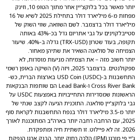
יותר מאשר בכל בלוקצ'יין אחר מתוך הטופ 10, וזינק
מפחות מ-6 מיליארד דולר בתחילת 2025 לשיא של 16
מיליארד דולר בדצמבר. לשם השוואה, שווי השוק של
סטייבלקוינים על גבי אתריום גדל בכ-43% באותה
תקופה, בעוד שטרון (TRX-USD) גדלה ב-40%. שיעור
הצמיחה של סולאנה השאיר את שתיהן מאחור.
יותר חשוב מזה – את הצמיחה מניעות מוסדות, לא
ספקולנטים. בדצמבר 2025, ויזה
(V)
השיקה באופן רשמי
התחשבנות ב-USD Coin (USDC) בארצות הברית, כש-
Cross River Bank ו-Lead Bank הם שותפות הבנקאות
הראשונות שמסדירות התחייבויות באמצעות USDC על
גבי בלוקצ'יין סולאנה. התוכנית הגיעה לקצב שנתי של
יותר מ-3.5 מיליארד דולר בנפח התחשבנות לקראת סוף
2025, עם הרחבה רחבה יותר בארה"ב המתוכננת לאורך
2026. זה לא פיילוט. זו תשתית חיה ומתפקדת.
ג'יי פי מורגן
(JPM)
הלכה רחוק יותר. הבנק ארגן הנפקת