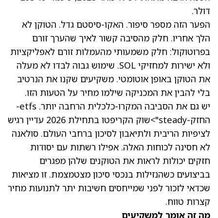
דולר.
הפער הזה מספר סיפור. האקו-סיסטם גדל. הטוקן לא
הלך אחריו. חלק מהסיבה קשור לאיך שהערך זורם
בפרוטוקול: חלק משמעותי מהעמלות זורם לאפליקציות
ולא ישירות למחזיקי SOL. שימוש גבוה לבדו לא מעלה
את הטוקן באופן אוטומטי. משקיעים שקנו את הנרטיב
בלי להבין את המכניקה שילמו מחיר על הטעות הזו.
יש גם את הסביבה המקרו-כלכלית הרחבה יותר. etfs-
החזק-steady">שוק הקריפטו בתחילת 2026 עדיין רגיש
לציפיות הריבית ולתיאבון לסיכון ברחבי העולם. סולאנה
לא חסינה לכוחות האלה. אפילו רשתות עם יסודות
חזקים יכולות לראות את הטוקנים שלהן מפגרים
בביצועים כשהנזילות בנכסי סיכון מצטמצמת. זו מציאות
שכדאי לזכור לפני שמייחסים חשיבות יתר לתנועות מחיר
קצרות טווח.
מה זה אומר למשקיעים