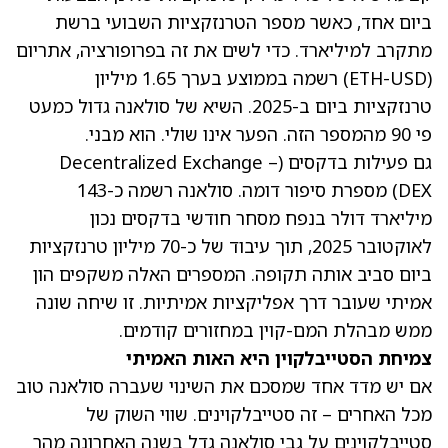
ביום אחד, כאשר מספר הטרנזקציות השבועי ברשת
מתקרב למיליארד. כדי לשים את זה בפרופורציה, אתריום
(ETH-USD) רשמה בממוצע בערך 1.65 מיליון
טרנזקציות ביום ב-2025. השיא של סולאנה גדול כמעט
פי 90 מהמספר הזה. הפער אינו שולי. הוא מבני.
גם פעילות בדקסים (Decentralized Exchange –
DEX) מספרת סיפור דומה. סולאנה רשמה כ-143
מיליארד דולר בנפח מסחר חודשי בדקסים נכון
לאוקטובר 2025, תוך עיבוד של כ-70 מיליון טרנזקציות
ביום סביב אותה תקופה. המספרים האלה משקפים הון
אמיתי שעובר דרך אפליקציות אמיתיות. זו שיחה שונה
ממש מבהלת המם-קוין במחזורים קודמים.
צמיחת הסטייבלקוין היא האות האמיתי
אם יש מדד אחד שמסכם את השינוי שעברה סולאנה טוב
מכל האחרים – זה סטייבלקוינים. שווי השוק של
סטייבלקוינים על גבי סולאנה גדל בשנה האחרונה מהר