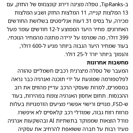
ב‑TipRanks, טסלה מציגה דירוג קונצנזוס של החזק, עם
13 המלצות קנייה, 11 המלצות החזק ושבע המלצות
מכירה, על בסיס 31 דעות אנליסטים בשלושת החודשים
האחרונים.
מחיר היעד הממוצע ל‑12 חודשים עומד מעל
399 דולר
, מה שמרמז על ירידה מתונה מהמחיר הנוכחי,
בעוד שמחיר היעד הגבוה ביותר מגיע ל‑600 דולר,
והנמוך ביותר יורד ל‑25 דולר.
מחשבות אחרונות
המעבר של טסלה מיצרנית רכבים חשמליים טהורה
לפלטפורמה שמונעת על ידי תוכנה ואנרגיה כבר נראה
במספרים, למרות שעסקי הרכב עדיין מהווים את רוב
ההכנסות. תחום אחסון האנרגיה צומח במהירות, בעוד
ש‑FSD, מנויים ורישוי אפשרי מציעים הזדמנויות בעלות
מרווח רווח גבוה, שמודלי רכב קלאסיים לא איפשרו.
מודל הוצאות שממוקד בתשתיות AI ובהשקעות אנרגיה
מעיד רבות על חברה ששואפת להרחיב את עסקיה