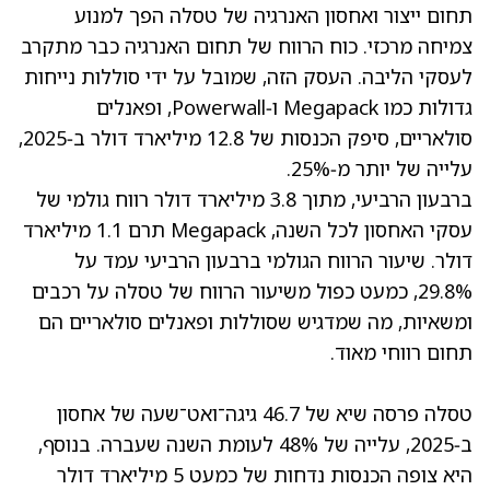
תחום ייצור ואחסון האנרגיה של טסלה הפך למנוע
צמיחה מרכזי. כוח הרווח של תחום האנרגיה כבר מתקרב
לעסקי הליבה. העסק הזה, שמובל על ידי סוללות נייחות
גדולות כמו Megapack ו‑Powerwall, ופאנלים
סולאריים, סיפק הכנסות של 12.8 מיליארד דולר ב‑2025,
עלייה של יותר מ‑25%.
ברבעון הרביעי, מתוך 3.8 מיליארד דולר רווח גולמי של
עסקי האחסון לכל השנה, Megapack תרם 1.1 מיליארד
דולר. שיעור הרווח הגולמי ברבעון הרביעי עמד על
29.8%, כמעט כפול משיעור הרווח של טסלה על רכבים
ומשאיות, מה שמדגיש שסוללות ופאנלים סולאריים הם
תחום רווחי מאוד.
טסלה פרסה שיא של 46.7 גיגה־ואט־שעה של אחסון
ב‑2025, עלייה של 48% לעומת השנה שעברה. בנוסף,
היא צופה הכנסות נדחות של כמעט 5 מיליארד דולר