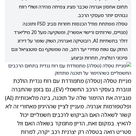
תחום אחסון אנרגיה שכבר מציג צמיחה מהירה ושולי רווח
גבוהים יותר מעסקי הרכב.
טסלה מפתחת מודל הכנסות חוזרות סביב FSD ותוכנה
(מנויים, שירותים ורישוי אפשרי), ומשקיעה מעל 20 מיליארד
דולר בתשתיות AI, רובוטיקה ואנרגיה; השוק שומר על דירוג
החזק עם טווח מחירי יעד רחב, מה שמשקף גם פוטנציאל וגם
סיכוני רגולציה, תחרות וביצוע.
מניית טסלה
(טסלה)
מתמודדת עם רוח נגדית הולכת
וגוברת בעסקי הרכב החשמלי (EV), גם בזמן שהחברה
מגבירה את ההימור שלה על תוכנה, בינה מלאכותית (AI)
ופלטפורמות אנרגיה. מעניין לציין שההיגיון מאחורי זה לא
קשור לשאלה האם הביקוש לרכבים חשמליים יכול
להאיץ. במקום זאת, הדיון מתמקד בשאלה האם וול
סטריט רואה בטסלה רק יצרנית רכב יקרה, למרות