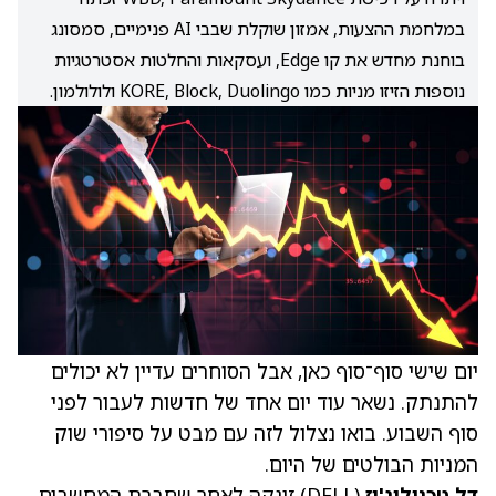
במלחמת ההצעות, אמזון שוקלת שבבי AI פנימיים, סמסונג
בוחנת מחדש את קו Edge, ועסקאות והחלטות אסטרטגיות
נוספות הזיזו מניות כמו KORE, Block, Duolingo ולולולמון.
יום שישי סוף־סוף כאן, אבל הסוחרים עדיין לא יכולים
להתנתק. נשאר עוד יום אחד של חדשות לעבור לפני
סוף השבוע. בואו נצלול לזה עם מבט על סיפורי שוק
המניות הבולטים של היום.
דל טכנולוג'יז
(DELL)
זינקה לאחר שחברת המחשבים