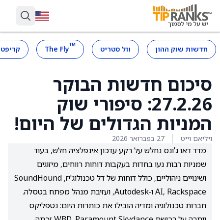
™
חדשות שוק ההון
וול סטריט
The Fly
קריפטו
סיכום חדשות הבוקר
27.2.26: סיפורי שוק
המניות הגדולים של היום!
ויליאם וייט
27 בפברואר 2026
מדד דאו ג'ונס נחלש על רקע עדכון אינפלציה חלש, בעוד
שמניות רבות נעו בחדות בעקבות דוחות רווחים, מיזוגים
ושינויים ניהוליים, כולל דוחות של דל טכנולוג'יז, SoundHound
AI, Rackspace ו‑Autodesk, ועזיבת מנהל מפתח בטסלה.
חברות טכנולוגיה ומדיה הובילו את כותרות היום: נטפליקס
ויתרה על רכישת WBD, Paramount Skydance זכתה