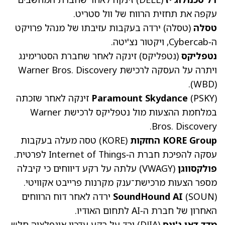
עקפה את תחזית הרווח של וול סטריט.
טסלה
(טסלה)
ירדה בעקבות עזיבתו של מנהל פרויקט
ה‑Cybercab, ויקטור נצ'יטה.
נטפליקס
(נטפליקס)
זינקה לאחר שחברת הסטרימינג
ויתרה על העסקה לרכישת Warner Bros. Discovery
.
(WBD)
(PSKY)
Paramount Skydance
זינקה לאחר שזכתה
במלחמת ההצעות מול נטפליקס לרכישת Warner
Bros. Discovery.
KORE Group החזקות
(KORE)
טסה מעלה בעקבות
עסקה להפיכת חברת ה‑Internet of Things לפרטית.
פולקסווגן
(VWAGY)
עלתה על רקע דיווחים כי קיבלה
מספר הצעות מרכישת־ענק מקרנות פרייבט אקוויטי.
(SOUN)
SoundHound AI
ירדה לאחר דוח הרווחים
האחרון של חברת ה‑AI לתחום האודיו.
מדד דאו ג'ונס
(DJIA) ירד על רקע עדכון אינפלציה חלש.