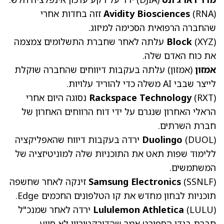
(RNA)
Avidity Biosciences
זזה בחדות אחרי
שהחברה הרפואית הסכימה למיזוג.
(XYZ)
Block
עלתה לאחר שחברת התשלומים צמצמה
את כוח האדם שלה.
אמזון
(אמזון)
עלתה בעקבות דיווחים שהחברה שוקלת
לייצר שבבי AI משלה כדי להוריד עלויות.
(RXT)
Rackspace Technology
נסוגה היום אחרי
הראלי האחרון שנגרם על ידי דוח הרווחים האחרון של
חברת השרתים.
(DUOL)
Duolingo
ירדה בעקבות דיווח שהאפליקציה
ללימוד שפות תאט את התוכניות שלה למוניטיזציה של
המשתמשים.
(SSNLF)
Samsung Electronics
זינקה לאחר שחשפה
תוכניות לבחון מחדש את קו הטלפונים החכמים Edge.
(LULU)
Lululemon Athletica
ירדה לאחר שמנכ"ל
חברת בגדי הספורט אמר שהדירקטוריון לא סייע