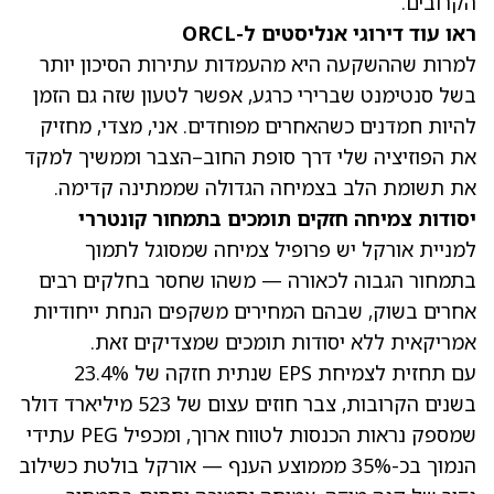
הקרובים.
ראו עוד דירוגי אנליסטים ל-ORCL
למרות שההשקעה היא מהעמדות עתירות הסיכון יותר
בשל סנטימנט שברירי כרגע, אפשר לטעון שזה גם הזמן
להיות חמדנים כשהאחרים מפוחדים. אני, מצדי, מחזיק
את הפוזיציה שלי דרך סופת החוב–הצבר וממשיך למקד
את תשומת הלב בצמיחה הגדולה שממתינה קדימה.
יסודות צמיחה חזקים תומכים בתמחור קונטררי
למניית אורקל יש פרופיל צמיחה שמסוגל לתמוך
בתמחור הגבוה לכאורה — משהו שחסר בחלקים רבים
אחרים בשוק, שבהם המחירים משקפים הנחת ייחודיות
אמריקאית ללא יסודות תומכים שמצדיקים זאת.
עם תחזית לצמיחת EPS שנתית חזקה של 23.4%
בשנים הקרובות, צבר חוזים עצום של 523 מיליארד דולר
שמספק נראות הכנסות לטווח ארוך, ומכפיל PEG עתידי
הנמוך בכ-35% מממוצע הענף — אורקל בולטת כשילוב