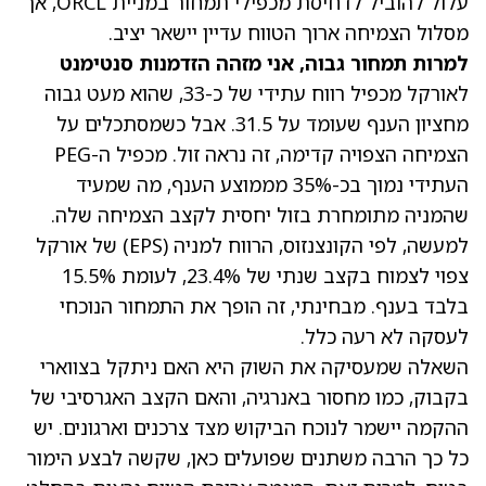
עלול להוביל לדחיסת מכפילי תמחור במניית ORCL, אך
מסלול הצמיחה ארוך הטווח עדיין יישאר יציב.
למרות תמחור גבוה, אני מזהה הזדמנות סנטימנט
לאורקל
מכפיל רווח עתידי של כ-33, שהוא מעט גבוה
מחציון הענף שעומד על 31.5
. אבל כשמסתכלים על
הצמיחה הצפויה קדימה, זה נראה זול. מכפיל ה-PEG
העתידי נמוך בכ-35% מממוצע הענף, מה שמעיד
שהמניה מתומחרת בזול יחסית לקצב הצמיחה שלה.
למעשה, לפי הקונצנזוס, הרווח למניה (EPS) של אורקל
צפוי לצמוח בקצב שנתי של 23.4%, לעומת 15.5%
בלבד בענף. מבחינתי, זה הופך את התמחור הנוכחי
לעסקה לא רעה כלל.
השאלה שמעסיקה את השוק היא האם ניתקל בצווארי
בקבוק, כמו מחסור באנרגיה, והאם הקצב האגרסיבי של
ההקמה יישמר לנוכח הביקוש מצד צרכנים וארגונים. יש
כל כך הרבה משתנים שפועלים כאן, שקשה לבצע הימור