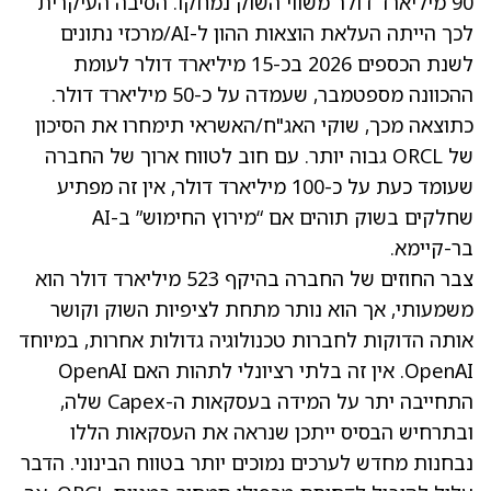
90 מיליארד דולר משווי השוק נמחקו. הסיבה העיקרית
לכך הייתה העלאת הוצאות ההון ל-AI/מרכזי נתונים
לשנת הכספים 2026 בכ-15 מיליארד דולר לעומת
ההכוונה מספטמבר, שעמדה על כ-50 מיליארד דולר.
כתוצאה מכך, שוקי האג"ח/האשראי תימחרו את הסיכון
של ORCL גבוה יותר. עם חוב לטווח ארוך של החברה
שעומד כעת על כ-100 מיליארד דולר, אין זה מפתיע
שחלקים בשוק תוהים אם “מירוץ החימוש” ב-AI
בר-קיימא.
צבר החוזים של החברה בהיקף 523 מיליארד דולר הוא
משמעותי, אך הוא נותר מתחת לציפיות השוק וקושר
אותה הדוקות לחברות טכנולוגיה גדולות אחרות, במיוחד
OpenAI. אין זה בלתי רציונלי לתהות האם OpenAI
התחייבה יתר על המידה בעסקאות ה-Capex שלה,
ובתרחיש הבסיס ייתכן שנראה את העסקאות הללו
נבחנות מחדש לערכים נמוכים יותר בטווח הבינוני. הדבר