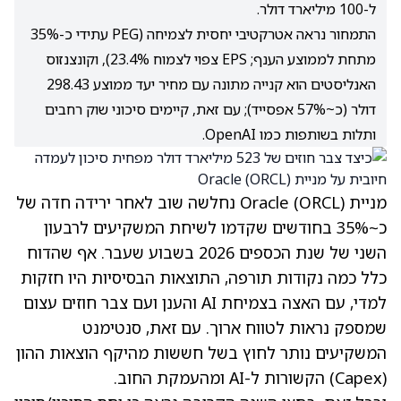
ל-100 מיליארד דולר.
התמחור נראה אטרקטיבי יחסית לצמיחה (PEG עתידי כ-35%
מתחת לממוצע הענף; EPS צפוי לצמוח 23.4%), וקונצנזוס
האנליסטים הוא קנייה מתונה עם מחיר יעד ממוצע 298.43
דולר (כ~57% אפסייד); עם זאת, קיימים סיכוני שוק רחבים
ותלות בשותפות כמו OpenAI.
מניית Oracle
(ORCL)
נחלשה שוב לאחר ירידה חדה של
כ~35% בחודשים שקדמו לשיחת המשקיעים לרבעון
השני של שנת הכספים 2026 בשבוע שעבר.
אף שהדוח
כלל כמה נקודות תורפה
, התוצאות הבסיסיות היו חזקות
למדי, עם האצה בצמיחת AI והענן ועם צבר חוזים עצום
שמספק נראות לטווח ארוך. עם זאת, סנטימנט
המשקיעים נותר לחוץ בשל חששות מהיקף הוצאות ההון
(Capex) הקשורות ל-AI ומהעמקת החוב.