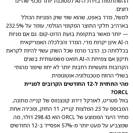
ההשתתפות בזירת ה-AI למסוכנת יותר מכפי שהיינו
רוצים.
למשל, מדד באפט, שהוא שווי שוק המניות הכולל
בארה״ב חלקי התוצר המקומי הגולמי, עומד על 232.5%
— יותר מאשר בתקופת בועת הדוט-קום. גם אם מניות
ה-AI אינן יקרות מדי, המדד והכלכלה האמריקאית
בכללותה כן. הדבר מרמז שכל השוק עשוי להיות לקראת
תיקון אם צמיחת ה-AI תואט משמעותית בשנים
הקרובות ותעשיות רחבות יותר לא יחוו שיפור מהותי
בשולי הרווח מטכנולוגיה אוטונומית.
מהי התחזית ל-12 החודשים הקרובים למניית
ORCL?
בוול סטריט, לאורקל דירוג קונצנזוס של קנייה מתונה,
המבוסס על 23 המלצות קנייה, 11 החזק, ומכירה אחת.
מחיר היעד הממוצע של ORCL הוא 298.43 דולר
, מה
שמצביע על מעט יותר מ-57% אפסייד ב-12 החודשים