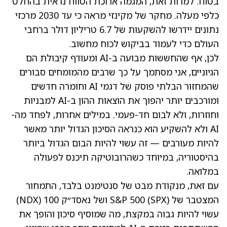
בטוח. למרות זאת, המגמה ארוכת הטווח נראית בהחלט
כלפי מעלה. מחקר של מקינזי מראה כי עד 2030 מרכזי
נתונים יידרשו להשקעות של 6.7 טריליון דולר ברחבי
העולם כדי לעמוד בביקוש לכוח מחשוב.
לכן, אף שהחששות מבועה ב-AI ומעודף קיבולת הם
הגיוניים, אני מסתמך על כך שרבים מהמומחים סבורים
שהמחזור הבלתי פוסק של דגמי AI וחומרה חדשים
ומורכבים יותר יהפוך את הוצאות ההון ב-AI למבניות
וחוזרות, ולא לבום חד-פעמי. במילים אחרות, לפחד מה-
AI ולא להשקיע הוא כנראה הסיכון הגדול יותר מאשר
להיות מעורבים — זה עשוי להיות הבום הגדול ביותר
בהיסטוריה, במיוחד כשהרובוטיקה תיכנס לפעולה
במלואה.
עם זאת, מנקודת מבט של סנטימנט בלבד, התמחור
המצטבר של S&P 500 (SPX) ושל נאסד״ק 100
(NDX)
עשוי להיות גבוה במקצת, מה שמוסיף סיכון והופך את