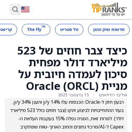
™
חדשות שוק ההון
וול סטריט
The Fly
קריפטו
כיצד צבר חוזים של 523
מיליארד דולר מפחית
סיכון לעמדה חיובית על
מניית Oracle (ORCL)
אוליבר רודזיאנקו
15 בדצמבר 2025
רבעון חזק ל-Oracle: הכנסות עלו 14% y/y והענן 34% y/y,
בעוד ההתחייבויות לביצוע זינקו (צבר חוזים כולל 523 מיליארד
דולר). למרות זאת, המניה נפלה 15% בעקבות העלאת ה-
Capex ל-AI/מרכזי נתונים והחוב הארוך-טווח שמתקרב