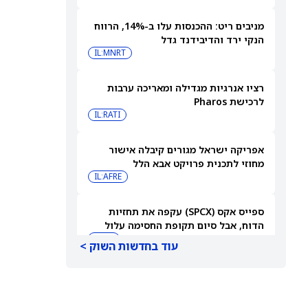
מניבים ריט: ההכנסות עלו ב-14%, הרווח
הנקי ירד והדיבידנד גדל
IL:MNRT
רציו אנרגיות מגדילה ומאריכה ערבות
לרכישת Pharos
IL:RATI
אפריקה ישראל מגורים קיבלה אישור
מחוזי לתכנית פרויקט אבא הלל
IL:AFRE
ספייס אקס (SPCX) עקפה את תחזיות
הדוח, אבל סיום תקופת החסימה עלול
להפיל את המניה
SPCX
עוד בחדשות השוק >
חוזים עתידיים על מניות נסחרים במגמה
מעורבת בזמן שהמשקיעים ממתינים לדוח
התעסוקה של יולי
DIA
QQQ