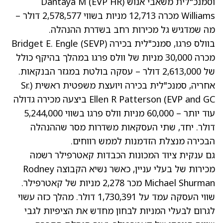
וסמנכ"לית משאבי אנוש (EVP HR) Dantaya M
Williams מכרה 12,713 מניות בשווי 2,578,577 דולר –
מה שמדגיש גל מכירות רחב בשדרת ההנהלה.
בוולס פרגו, סמנכ"לית בכירה (SEVP) Bridget E. Engle
מכרה 30,000 מניות של וולס פרגו במהלך בהיקף כולל
של 2,613,000 דולר – עסקה בולטת במגזר הבנקאות.
אחריה, סמנכ"לית בכירה ויועצת משפטית ראשית (Sr.
EVP and GC) Ellen R Patterson ביצעה מכירה גדולה
עוד יותר – 60,000 מניות וולס פרגו בשווי 5,244,000
דולר. יחד, שתי העסקאות משדרות מסר שההנהלה
הבכירה מנצלת הזדמנות לממש רווחים.
גם ענקית ציוד המכונות הכבדות קאטרפילר רשמה
מכירות של בעלי עניין, כאשר נשיא הקבוצה Rodney
Michael Shurman מכר 2,278 מניות של קאטרפילר.
שווי העסקה עמד על 1,730,391 דולר. מהלך כזה עשוי
לגרום לבעלי המניות לבחון מחדש את הציפיות לגבי