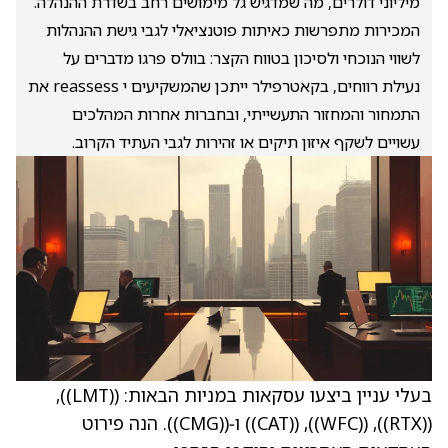
מיליוני דולרים, מה שמדגיש גל מימושים רחב בשדרת ההנהלה.
המכירות מתפרשות כאיתות פוטנציאלי לגבי גישת ההנהלות
לשווי הנוכחי ולסיכון בטווח הקצר: בוולס פרגו מדברים על
נעילת רווחים, בקאטרפילר ייתכן שהמשקיעים י reassess את
התמחור והמחזור התעשייתי, ובחברות אחרות המהלכים
עשויים לשקף איזון תיקים או זהירות לגבי העתיד הקרוב.
בעלי עניין ביצעו עסקאות במניות הבאות: (
(LMT)
),
(
(RTX)
), (
(WFC)
), (
(CAT)
) ו‑(
(CMG)
). הנה פירוט