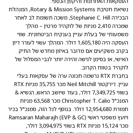
העסקאות האחרונות והיקפן הכספי.
נשיאת חטיבת Rotary & Mission Systems, המנהלת
הבכירה Stephanie C. Hill, משכה תשומת לב לאחר
שמכרה 2,410 מניות של לוקהיד מרטין – מהלך
משמעותי של בעלת עניין בענקית הביטחונית. שווי
העסקה היה 1,605,180 דולר. המהלך עשוי לעורר דיון
בקרב משקיעים אם מדובר באיזון מחדש של התיק
האישי, או בסימן לגישה זהירה יותר לגבי המסלול של
לוקהיד בטווח הקרוב.
בחברת RTX נרשמה תכונה ערה של עסקאות בעלי
עניין. דירקטור Neil Mitchill מכר 35,755 מניות RTX
בשווי 7,349,725 דולר, בעוד שיושב הראש, הנשיא &
המנכ"ל Christopher T. Calio מכר 63,568 מניות
תמורת 12,954,680 דולר. בנוסף לגל הזה, סמנכ"ל בכיר
ויועץ משפטי ראשי (EVP & GC) Ramsaran Maharajh
מכר 15,124 מניות RTX בשווי 3,094,975 דולר,