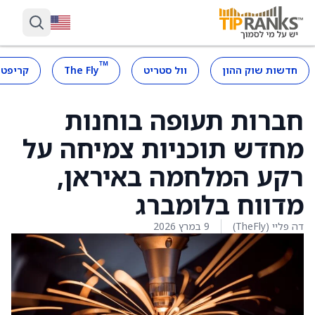
™
חדשות שוק ההון
וול סטריט
The Fly
קריפטו
חברות תעופה בוחנות
מחדש תוכניות צמיחה על
רקע המלחמה באיראן,
מדווח בלומברג
דה פליי (TheFly)
9 במרץ 2026