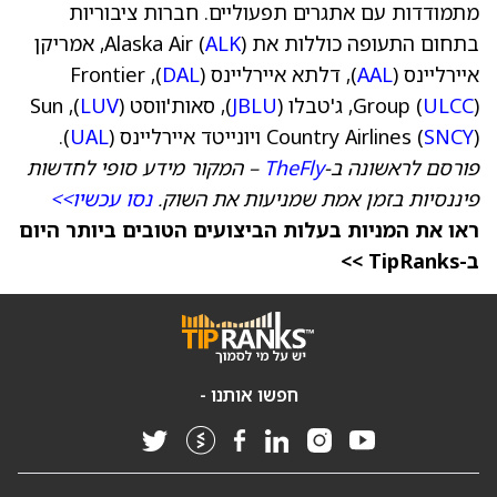
מתמודדות עם אתגרים תפעוליים. חברות ציבוריות
בתחום התעופה כוללות את Alaska Air (
ALK
), אמריקן
איירליינס (
AAL
), דלתא איירליינס (
DAL
), Frontier
), ג'טבלו (
ULCC
Group (
JBLU
), סאות'ווסט (
LUV
), Sun
) ויונייטד איירליינס (
SNCY
Country Airlines (
UAL
).
פורסם לראשונה ב-
TheFly
– המקור מידע סופי לחדשות
פיננסיות בזמן אמת שמניעות את השוק.
נסו עכשיו>>
ראו את המניות בעלות הביצועים הטובים ביותר היום
ב-TipRanks >>
חפשו אותנו -