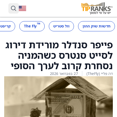
™
חדשות שוק ההון
וול סטריט
The Fly
קריפטו
פייפר סנדלר מורידת דירוג
לסייט סנטרס כשהמניה
נסחרת קרוב לערך הסופי
דה פליי (TheFly)
27 בפברואר 2026