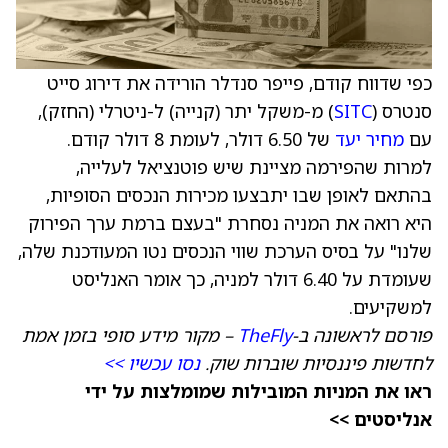
כפי שדווח קודם, פייפר סנדלר הורידה את דירוג סייט
סנטרס (
SITC
) מ-משקל יתר (קנייה) ל-ניטרלי (החזק),
עם
מחיר יעד
של 6.50 דולר, לעומת 8 דולר קודם.
למרות שהפירמה מציינת שיש פוטנציאל לעלייה,
בהתאם לאופן שבו יתבצעו מכירות הנכסים הסופיות,
היא רואה את המניה נסחרת "בעצם ברמת ערך הפירוק
שלנו" על בסיס הערכת שווי הנכסים נטו המעודכנת שלה,
שעומדת על 6.40 דולר למניה, כך אומר האנליסט
למשקיעים.
פורסם לראשונה ב-
TheFly
– מקור מידע סופי בזמן אמת
לחדשות פיננסיות שוברות שוק.
נסו עכשיו >>
ראו את המניות המובילות שמומלצות על ידי
אנליסטים >>