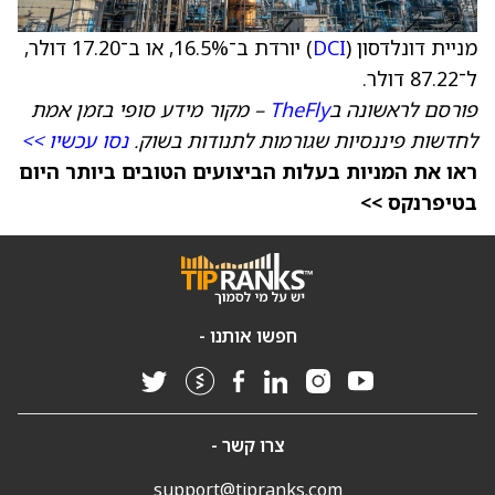
מניית דונלדסון (
DCI
) יורדת ב־16.5%, או ב־17.20 דולר,
ל־87.22 דולר.
פורסם לראשונה ב
TheFly
– מקור מידע סופי בזמן אמת
לחדשות פיננסיות שגורמות לתנודות בשוק.
נסו עכשיו >>
ראו את המניות בעלות הביצועים הטובים ביותר היום
בטיפרנקס >>
חפשו אותנו -
צרו קשר -
support@tipranks.com