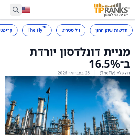
™
חדשות שוק ההון
וול סטריט
The Fly
קריפטו
מניית דונלדסון יורדת
ב־16.5%
דה פליי (TheFly)
26 בפברואר 2026