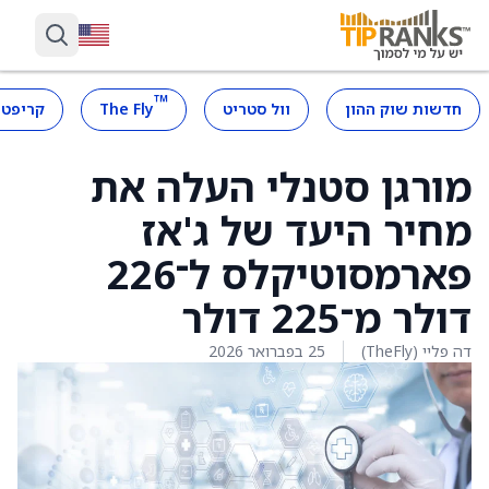
™
חדשות שוק ההון
וול סטריט
The Fly
קריפטו
מורגן סטנלי העלה את
מחיר היעד של ג'אז
פארמסוטיקלס ל־226
דולר מ־225 דולר
דה פליי (TheFly)
25 בפברואר 2026