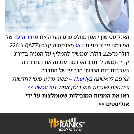
האנליסט שון לאמן מוולס פרגו העלה את
מחיר היעד
של
הפירמה עבור מניית
ג'אז
פארמסוטיקלס (JAZZ) ל־226
דולר מ־225 דולר, וממשיך להמליץ על המניה בדירוג
קנייה (משקל יתר). הפירמה עדכנה את תחזיותיה
בעקבות דוח הרבעון הרביעי של החברה.
פורסם לראשונה ב
TheFly
– מקור מידע סופי לחדשות
פיננסיות שוברות שוק בזמן אמת.
נסו עכשיו >>
ראו את המניות המובילות שמומלצות על ידי
אנליסטים >>