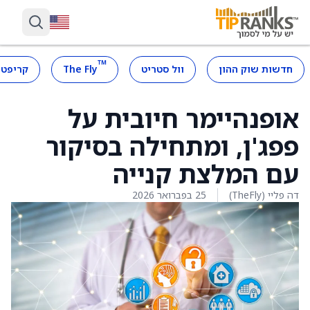
™
חדשות שוק ההון
וול סטריט
The Fly
קריפטו
אופנהיימר חיובית על
פפג'ן, ומתחילה בסיקור
עם המלצת קנייה
דה פליי (TheFly)
25 בפברואר 2026