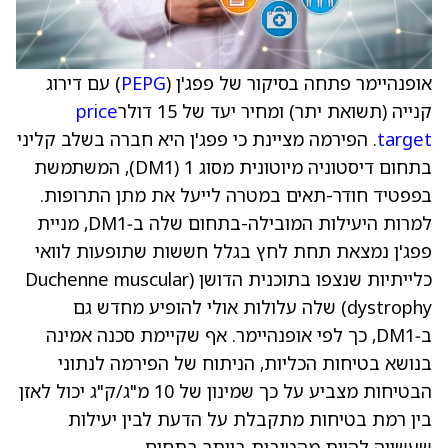
אופנהיימר פתחה בסיקור של פפג'ן (
PEPG
) עם דירוג
קנייה (תשואת יתר) ומחיר יעד של 15 דולר
price
target
. הפירמה מציינת כי פפג'ן היא חברה בשלב קליני
בתחום דיסטוניה מיוטונית מסוג 1 (DM1), המשתמשת
בפפטיד חודר-תאים במטרה לייעל את מתן התרופות.
למרות היעילות המובילה-בתחום שלה ב‑DM1, מניית
פפג'ן נמצאת תחת לחץ בגלל חששות שתופעות לוואי
כלייתיות שנצפו בתוכנית הדושן (Duchenne muscular
dystrophy) שלה עלולות אולי להופיע מחדש גם
ב‑DM1, כך לפי אופנהיימר. אף שקיימת סכנה אמינה
בנושא בטיחות הכליות, הניתוח של הפירמה לנתוני
הבטיחות מצביע על כך שמינון של 10 מ"ג/ק"ג יכול לאזן
בין רמת בטיחות מתקבלת על הדעת לבין יעילות
שעשויה להיות מהטובות ביותר בתחום.