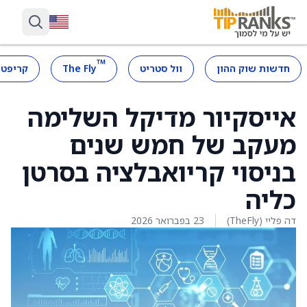
™
חדשות שוק ההון
וול סטריט
The Fly
קריפטו
אייסקיור מדיקל השלימה
מעקב של חמש שנים
בניסוי קריואבלציה בסרטן
כליה
דה פליי (TheFly)
23 בפברואר 2026