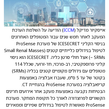
אייסקיור מדיקל (
ICCM
) הודיעה על השלמת הערכת
המעקב לאחר חמש שנים עבור המטופלים האחרונים
בניסוי הקליני ICESECRET של מערכת ProSense
לטיפול בגידולים כלייתיים קטנים (Small Renal Masses
– SRMs) אצל חולי סרטן כליה. ICESECRET הוא ניסוי
קליני פרוספקטיבי, רב-מרכזי, חד-זרועי, שכלל 114
מטופלים עם גידולים מקומיים קטנים בכליה (SRMs)
בקוטר של עד 5 ס"מ, שעברו אבלציה באמצעות
קריואבלציה במערכת ProSense בהנחיית CT.
הבטיחות נקבעה באמצעות מעקב אחר אירועים חריגים
הקשורים לפרוצדורה לאורך כל תקופת המחקר. מערכת
ProSense מאושרת לטיפול בגידולים שפירים וממאירים