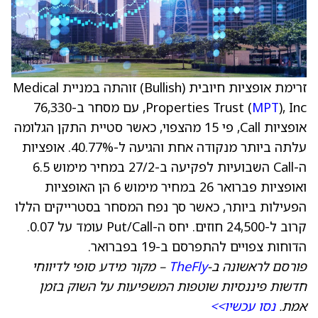
זרימת אופציות חיובית (Bullish) זוהתה במניית Medical
MPT
Properties Trust (
), Inc, עם מסחר ב-76,330
אופציות Call, פי 15 מהצפוי, כאשר סטיית התקן הגלומה
עלתה ביותר מנקודה אחת והגיעה ל-40.77%. אופציות
ה-Call השבועיות לפקיעה ב-27/2 במחיר מימוש 6.5
ואופציות פברואר 26 במחיר מימוש 6 הן האופציות
הפעילות ביותר, כאשר סך נפח המסחר בסטרייקים הללו
קרוב ל-24,500 חוזים. יחס ה-Put/Call עומד על 0.07.
הדוחות צפויים להתפרסם ב-19 בפברואר.
פורסם לראשונה ב-
TheFly
– מקור מידע סופי לדיווחי
חדשות פיננסיות שוטפות המשפיעות על השוק בזמן
אמת.
נסו עכשיו>>