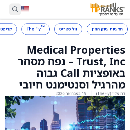
™
חדשות שוק ההון
וול סטריט
The Fly
קריפטו
Medical Properties
Trust, Inc – נפח מסחר
באופציות Call גבוה
מהרגיל וסנטימנט חיובי
דה פליי (TheFly)
19 בפברואר 2026