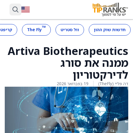
™
חדשות שוק ההון
וול סטריט
The Fly
קריפטו
Artiva Biotherapeutics
ממנה את סורג
לדירקטוריון
דה פליי (TheFly)
19 בפברואר 2026