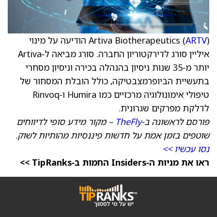
ARTV
Artiva Biotherapeutics (
) הודיעה על מינוי
איליין סורג לדירקטוריון החברה. סורג מביאה ל‑Artiva
יותר מ‑35 שנות ניסיון בהנהלה בכירה וניסיון מסחרי
בתעשיית הביופרמצבטיקה, כולל הובלת המסחור של
טיפולי אימונולוגיה מרכזיים כמו Humira ו‑Rinvoq
לדלקת מפרקים שגרונית.
פורסם לראשונה ב‑
TheFly
– מקור מידע סופי לדיווחים
שוטפים בזמן אמת על חדשות פיננסיות מהותיות לשוק.
נסו עכשיו >>
ראו את מניות ה‑Insiders החמות ב‑TipRanks >>