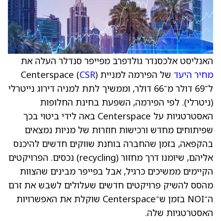
האנליסט אלכסנדר גולדפרב מפייפר סנדלר העלה את
מחיר היעד
של הפירמה למניית Centerspace (
)
CSR
ל־69 דולר מ־66 דולר, וממשיך לתת למניה דירוג נייטרלי
(ניטרלי). לפי הפירמה, השפעת בחינת החלופות
האסטרטגיות על Centerspace באה לידי ביטוי בכך
שפיתוחים מחדש ורכישות חוזרות של מניות נמצאים
בהקפאה, בזמן שהחברה בוחנת שווקים חדשים להיכנס
אליהם, שיומנו דרך מחזור (recycling) נכסים. הפרויקטים
הקיימים ממשיכים כרגיל, אבל בפייפר מבינים שהצוות
מהסס להשיק פרויקטים חדשים שעלולים לשבש את זרם
ה־NOI בזמן ש־Centerspace שוקלת את האפשרויות
האסטרטגיות שלה.