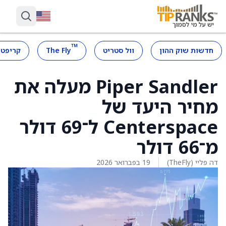
™
חדשות שוק ההון
וול סטריט
The Fly
קריפטו
Piper Sandler מעלה את
מחיר היעד של
Centerspace ל־69 דולר
מ־66 דולר
דה פליי (TheFly)
19 בפברואר 2026