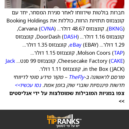
חברות בולטות שידווחו לאחר סגירת המסחר, יחד עם
קונצנזוס תחזיות הרווח, כוללות את Booking Holdings
), קונצנזוס 48.67 דולר… Carvana (
BKNG
(
CVNA
),
קונצנזוס 1.16 דולר… DoorDash (
DASH
), קונצנזוס
1.29 דולר…
eBay
(EBAY), קונצנזוס 1.35 דולר…
TAP
Molson Coors (
), קונצנזוס 1.15 דולר…
), קונצנזוס 99 סנט…
CAKE
Cheesecake Factory (
Jack
in the Box (JACK), קונצנזוס 1.11 דולר.
פורסם לראשונה ב-
TheFly
– מקור מידע סופי לדיווחי
חדשות פיננסיות שוברי שוק בזמן אמת.
נסו עכשיו>>
צפו במניות המובילות שמומלצות על ידי אנליסטים
>>