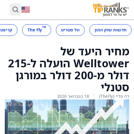
™
חדשות שוק ההון
וול סטריט
The Fly
קריפטו
מחיר היעד של
Welltower הועלה ל-215
דולר מ-200 דולר במורגן
סטנלי
דה פליי (TheFly)
18 בפברואר 2026