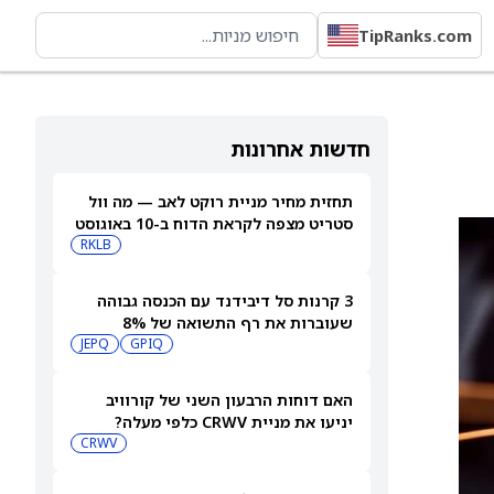
TipRanks.com
חדשות אחרונות
תחזית מחיר מניית רוקט לאב — מה וול
סטריט מצפה לקראת הדוח ב-10 באוגוסט
RKLB
3 קרנות סל דיבידנד עם הכנסה גבוהה
שעוברות את רף התשואה של 8%
JEPQ
GPIQ
האם דוחות הרבעון השני של קורוויב
יניעו את מניית CRWV כלפי מעלה?
CRWV