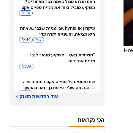
האם הגרוע מכול באמת כבר מאחורינו?
משקיע מוביל בוחן את מניית ספייס אקס
SPCX
מיקרון או SK hynix: מניית שבבי AI אחת
היא מציאה, והשנייה יקרה מדי
SKHY
MU
"משחקת באש": משקיע מזהיר לגבי
מניית אנבידיה
NVDA
שורטיסטים על ספייס אקס חוטפים מכה
— הנה מה שג'יי פי מורגן רואה בהמשך
SPCX
עוד בחדשות השוק >
עסקת קורסור של ספייס אקס בשווי 60
מיליארד דולר עשויה להיסגר כבר בשבוע
הכי נקראות
הבא… אבל המותג Cursor עלול להיעלם
SPCX
PC:CURSO