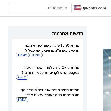
TipRanks.com
חדשות אחרונות
מניית IonQ עולה לאחר שחוזי הגנה
חדשים בארה"ב מרחיבים את מסלול
ההכנסות שלה
IONQ
DARPA
מניית Oklo עולה לאחר שכור הניסוי
בטקסס הגיע לקריטיות לפני הדוח ב-7
באוגוסט
OKLO
תחזית מחיר מניית אנבידיה (אנבידיה):
מה הניתוח הטכני אומר עכשיו אחרי
ההצלחות האחרונות בתחום ה-AI
NVDA