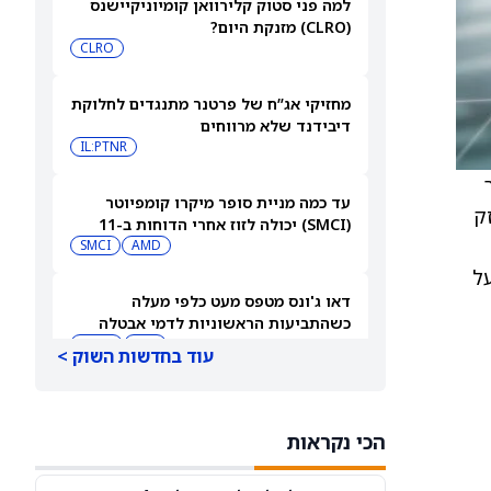
למה פני סטוק קלירוואן קומיוניקיישנס
(CLRO) מזנקת היום?
CLRO
מחזיקי אג”ח של פרטנר מתנגדים לחלוקת
דיבידנד שלא מרווחים
IL:PTNR
ר
עד כמה מניית סופר מיקרו קומפיוטר
יעי חזק
(SMCI) יכולה לזוז אחרי הדוחות ב-11
באוגוסט?
AMD
SMCI
ל
דאו ג'ונס מטפס מעט כלפי מעלה
כשהתביעות הראשוניות לדמי אבטלה
נשארות נמוכות
DIA
QQQ
עוד בחדשות השוק >
תוצאות הרבעון השני של פייזר (PFE)
תומכות בגישה חיובית
הכי נקראות
PFE