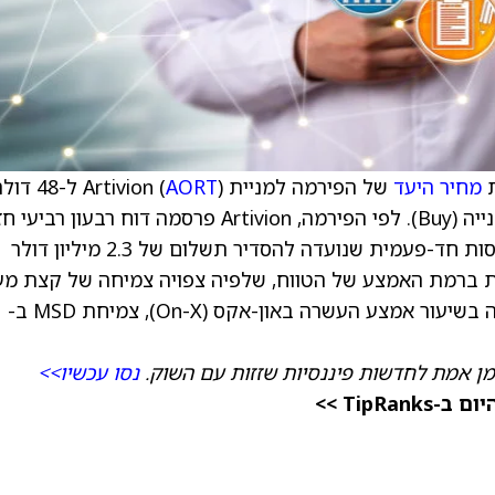
ת
מחיר היעד
של הפירמה למניית Artivion (
AORT
) ל-48 דול
מ-51 דולר, וממשיך להמליץ על המניה בדירוג קנייה (Buy). לפי הפירמה, Artivion פרסמה דוח רבעון רב
מאוד, אך הוא הוסתר חלקית בגלל הפחתת הכנסות חד-פעמית שנועדה להסדיר תשלום של 2.3 מיליון דולר
 ברמת האמצע של הטווח, שלפיה צפויה צמיחה של קצת מע
20% במערכות סטנט לגרפטים אאורטיים, צמיחה בשיעור אמצע העשרה באון-אקס (On-X), צמיחת MSD ב-
מן אמת לחדשות פיננסיות שזזות עם השוק.
נסו עכשיו>>
TipR >>