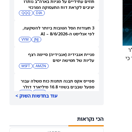
חוזים עתידיים על מניות בארה"ב נותרו
יציבים לקראת דוח התעסוקה המרכזי
QQQ
DIA
3 תעודות הסל הטובות ביותר להשקעה,
לפי אנליסט ה-AI – 8/6/2026
VYM
JNJ
ולר
מניית אנבידיה (אנבידיה) סיימה רצף
חקר כי
עליות של חמישה ימים
MSFT
AMZN
ספייס אקס תבנה תחנות כוח משלה עבור
מפעל שבבים בשווי 16.8 מיליארד דולר
SPCX
INTC
עוד בחדשות השוק >
חדשות מיזוגים ורכישות: אדוונסד מיקרו
דיווייסז רוכשת את Taalas כדי לחזק את
הכי נקראות
מהלך ה-AI inference שלה
AMD