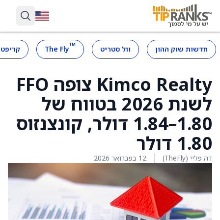
™
חדשות שוק ההון
וול סטריט
The Fly
קריפטו
Kimco Realty צופה FFO
לשנת 2026 בטווח של
1.80–1.84 דולר, קונצנזוס
1.80 דולר
דה פליי (TheFly)
12 בפברואר 2026