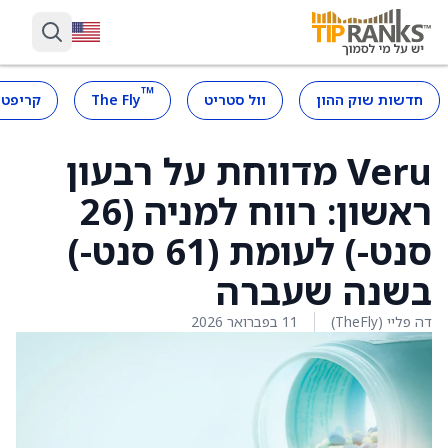
™
חדשות שוק ההון
וול סטריט
The Fly
קריפטו
Veru מדווחת על רבעון
ראשון: רווח למניה (26
סנט-) לעומת (61 סנט-)
בשנה שעברה
דה פליי (TheFly)
11 בפברואר 2026