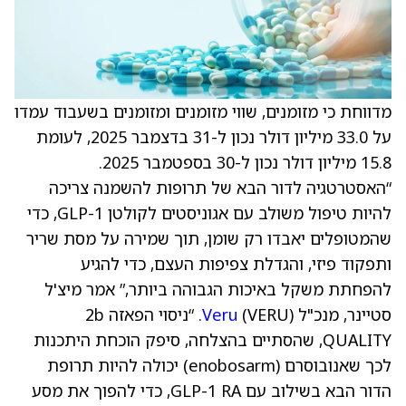
מדווחת כי מזומנים, שווי מזומנים ומזומנים בשעבוד עמדו
על 33.0 מיליון דולר נכון ל-31 בדצמבר 2025, לעומת
15.8 מיליון דולר נכון ל-30 בספטמבר 2025.
“האסטרטגיה לדור הבא של תרופות להשמנה צריכה
להיות טיפול משולב עם אגוניסטים לקולטן GLP-1, כדי
שהמטופלים יאבדו רק שומן, תוך שמירה על מסת שריר
ותפקוד פיזי, והגדלת צפיפות העצם, כדי להגיע
להפחתת משקל באיכות הגבוהה ביותר,” אמר מיצ'ל
סטיינר, מנכ"ל
Veru
(VERU). “ניסוי הפאזה 2b
QUALITY, שהסתיים בהצלחה, סיפק הוכחת היתכנות
לכך שאנובוסרם (enobosarm) יכולה להיות תרופת
הדור הבא בשילוב עם GLP-1 RA, כדי להפוך את מסע