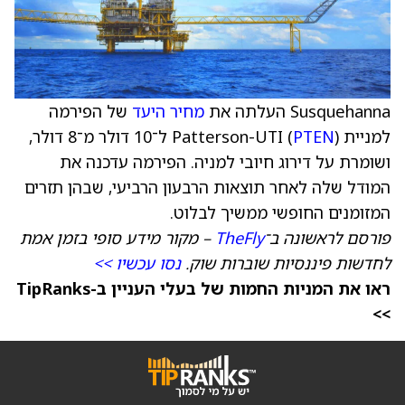
Susquehanna העלתה את
מחיר היעד
של הפירמה
למניית Patterson-UTI (
PTEN
) ל־10 דולר מ־8 דולר,
ושומרת על דירוג חיובי למניה. הפירמה עדכנה את
המודל שלה לאחר תוצאות הרבעון הרביעי, שבהן תזרים
המזומנים החופשי ממשיך לבלוט.
פורסם לראשונה ב־
TheFly
– מקור מידע סופי בזמן אמת
לחדשות פיננסיות שוברות שוק.
נסו עכשיו >>
ראו את המניות החמות של בעלי העניין ב-TipRanks
>>