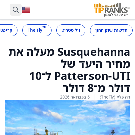
™
חדשות שוק ההון
וול סטריט
The Fly
קריפטו
Susquehanna מעלה את
מחיר היעד של
Patterson-UTI ל־10
דולר מ־8 דולר
דה פליי (TheFly)
6 בפברואר 2026